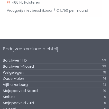
4661HL Halsteren
Vraagprijs niet beschikbaar / € 1.750 per maand
Bedrijventerreinen dichtbij
Borchwerf II D
53
Borchwerf-Noord
39
Welgelegen
15
Oude Molen
14
Vijfhuizenberg
13
Majoppeveld Noord
10
Meilust
9
Majoppeveld Zuid
6
5