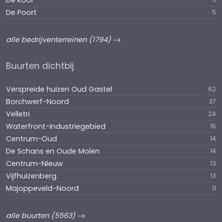
De Kooi
De Poort
5
alle bedrijventerreinen (1794)
Buurten dichtbij
Verspreide huizen Oud Gastel
62
Borchwerf-Noord
37
Velletri
24
Waterfront-Industriegebied
15
Centrum-Oud
14
De Schans en Oude Molen
14
Centrum-Nieuw
13
Vijfhuizenberg
13
Majoppeveld-Noord
11
alle buurten (5563)