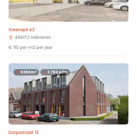
Steenspil 43
4661TZ Halsteren
€ 110 per m2 per jaar
5350m²
1.750
p/m
Dorpsstraat 13