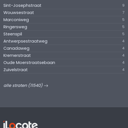
Sint-Josephstraat
9
Wouwsestraat
7
Marconiweg
5
Ringersweg
5
Steenspil
5
Antwerpsestraatweg
4
Canadaweg
4
Kremerstraat
4
Oude Moerstraatsebaan
4
Zuivelstraat
4
alle straten (11540)