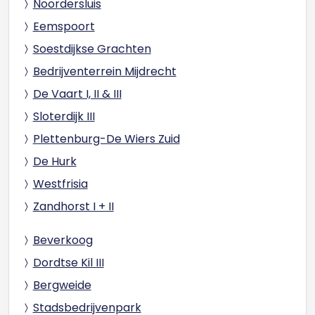
Noordersluis
Eemspoort
Soestdijkse Grachten
Bedrijventerrein Mijdrecht
De Vaart I, II & III
Sloterdijk III
Plettenburg-De Wiers Zuid
De Hurk
Westfrisia
Zandhorst I + II
Beverkoog
Dordtse Kil III
Bergweide
Stadsbedrijvenpark