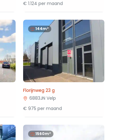
€ 1.124 per maand
144m²
Florijnweg 23 g
6883JN Velp
€ 975 per maand
1560m²