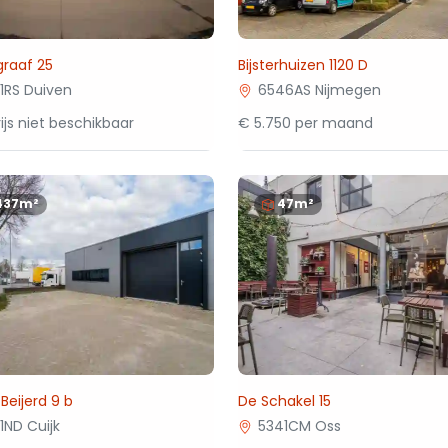
raaf 25
Bijsterhuizen 1120 D
1RS Duiven
6546AS Nijmegen
ijs niet beschikbaar
€ 5.750 per maand
437m²
47m²
Beijerd 9 b
De Schakel 15
1ND Cuijk
5341CM Oss