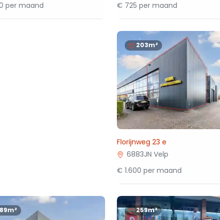
50 per maand
€ 725 per maand
203m²
Florijnweg 23 e
6883JN Velp
€ 1.600 per maand
189m²
259m²