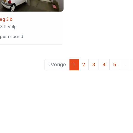
eg 3 b
3JL Velp
 per maand
‹
Vorige
1
2
3
4
5
…