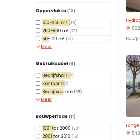
Oppervlakte
(12)
Hydrog
100-250 m²
(46)
692
250-500 m²
(23)
Huurpr
50-100 m²
(10)
Meer
Gebruiksdoel
(9)
Bedrijfshal
(47)
Kantoor
(37)
Bedrijfsruimte
(35)
Meer
Bouwperiode
(11)
Lange 
1991 tot 2000
(20)
543
2001 tot 2010
(19)