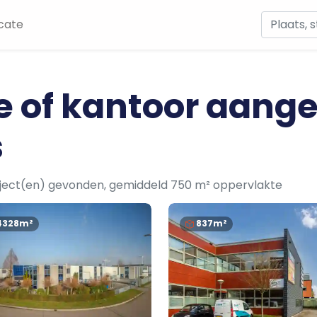
cate
te of kantoor aang
s
bject(en) gevonden, gemiddeld 750 m² oppervlakte
4328m²
837m²