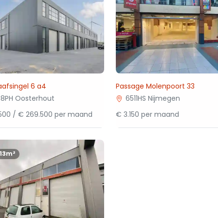
aafsingel 6 a4
Passage Molenpoort 33
8PH Oosterhout
6511HS Nijmegen
500 / € 269.500 per maand
€ 3.150 per maand
113m²