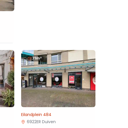
71m²
Eilandplein 484
6922ER Duiven