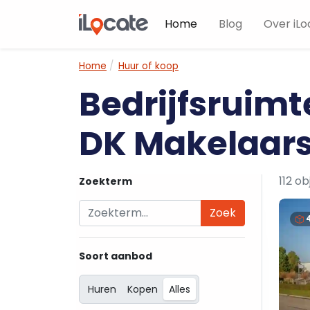
Home
Blog
Over iLo
Home
Huur of koop
Bedrijfsruim
DK Makelaar
112 o
Zoekterm
Zoek
Soort aanbod
Huren
Kopen
Alles