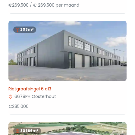
€269.500 / € 269.500 per maand
203m²
Rietgraafsingel 6 a13
6678PH Oosterhout
€285.000
30666m²