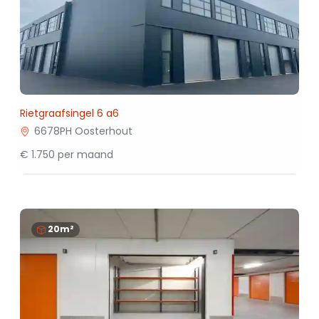
Rietgraafsingel 6 a6
6678PH Oosterhout
€ 1.750 per maand
20m²