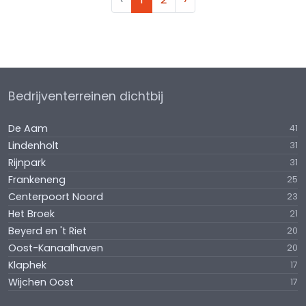
Bedrijventerreinen dichtbij
De Aam
41
Lindenholt
31
Rijnpark
31
Frankeneng
25
Centerpoort Noord
23
Het Broek
21
Beyerd en 't Riet
20
Oost-Kanaalhaven
20
Klaphek
17
Wijchen Oost
17