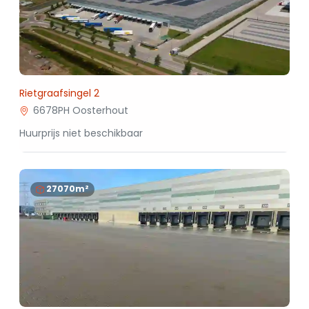
Rietgraafsingel 2
6678PH Oosterhout
Huurprijs niet beschikbaar
27070m²