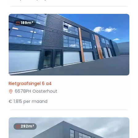
189m²
Rietgraafsingel 6 a4
6678PH Oosterhout
€ 1.815 per maand
292m²