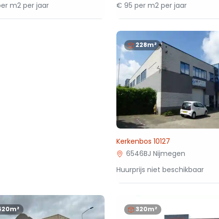
er m2 per jaar
€ 95 per m2 per jaar
228m²
Kerkenbos 10127
6546BJ Nijmegen
Huurprijs niet beschikbaar
420m²
320m²