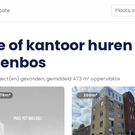
cate
e of kantoor huren
kenbos
ject(en) gevonden, gemiddeld 473 m² oppervlakte
175m²
200m²