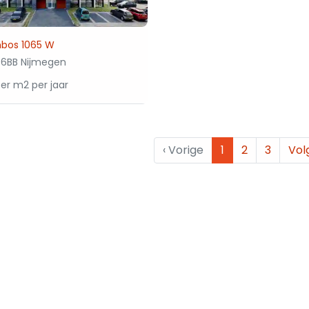
nbos 1065 W
6BB Nijmegen
per m2 per jaar
‹
Vorige
1
2
3
Vol