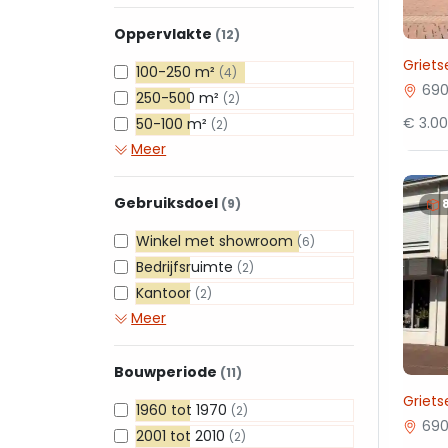
Oppervlakte
(12)
Griets
100-250 m²
(4)
690
250-500 m²
(2)
€ 3.0
50-100 m²
(2)
Meer
Gebruiksdoel
(9)
Winkel met showroom
(6)
Bedrijfsruimte
(2)
Kantoor
(2)
Meer
Bouwperiode
(11)
Griets
1960 tot 1970
(2)
690
2001 tot 2010
(2)