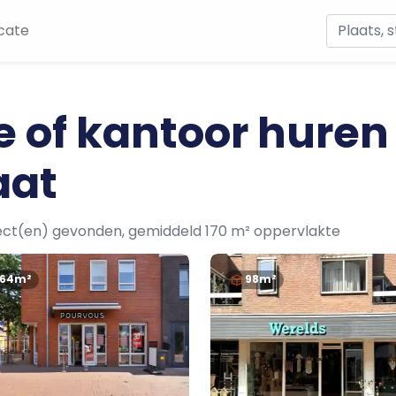
cate
e of kantoor huren
aat
ect(en) gevonden, gemiddeld 170 m² oppervlakte
164m²
98m²