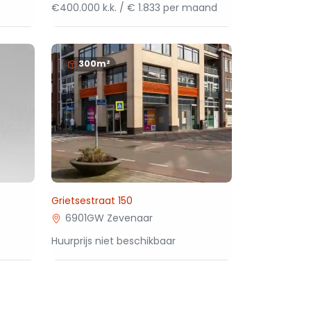
€400.000 k.k. / € 1.833 per maand
300m²
Grietsestraat 150
6901GW Zevenaar
Huurprijs niet beschikbaar