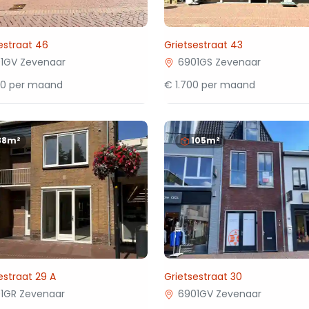
estraat 46
Grietsestraat 43
1GV Zevenaar
6901GS Zevenaar
00 per maand
€ 1.700 per maand
88m²
105m²
estraat 29 A
Grietsestraat 30
1GR Zevenaar
6901GV Zevenaar