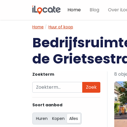
Home
Blog
Over iLo
Home
Huur of koop
Bedrijfsruimt
de Grietsestr
8 obj
Zoekterm
Zoek
Soort aanbod
Huren
Kopen
Alles