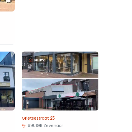
130m²
Grietsestraat 25
6901GR Zevenaar