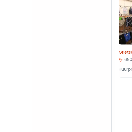
Griets
690
Huurpr