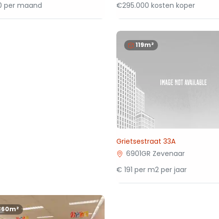
50 per maand
€295.000 kosten koper
119m²
Grietsestraat 33A
6901GR Zevenaar
€ 191 per m2 per jaar
360m²