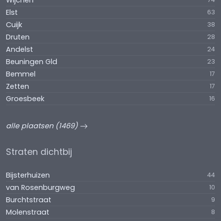
Wijchen
Elst
63
Cuijk
38
Druten
28
Andelst
24
Beuningen Gld
23
Bemmel
17
Zetten
17
Groesbeek
16
alle plaatsen (1469)
Straten dichtbij
Bijsterhuizen
44
van Rosenburgweg
10
Burchtstraat
9
Molenstraat
8