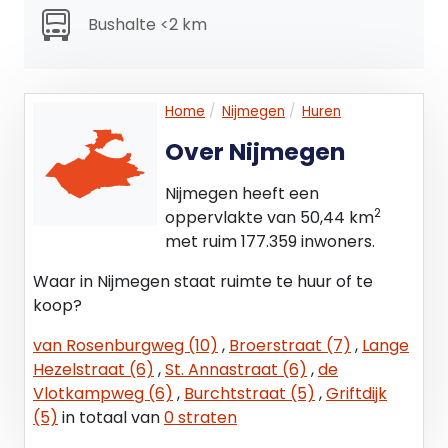
en servicekosten.
Bushalte <2 km
Servicekosten:
€ 10,-- per m² per jaar, te vermeerderen met
Home
Nijmegen
Huren
BTW.
Over Nijmegen
Door of vanwege verhuurder wordt de levering
van de volgende zaken en diensten verzorgd:
Nijmegen heeft een
- Onderhoud en periodieke controle van
2
oppervlakte van 50,44 km
installaties;
met ruim 177.359 inwoners.
- Onderhoud en periodieke controle van
Waar in Nijmegen staat ruimte te huur of te
brandpreventiemiddelen;
koop?
- Gevel- en raambewassing aan de buitenzijde;
- Onderhoud en reinigen van daken en
van Rosenburgweg (10)
,
Broerstraat (7)
,
Lange
gevelbekleding;
Hezelstraat (6)
,
St. Annastraat (6)
,
de
- Tuinonderhoud;
Vlotkampweg (6)
,
Burchtstraat (5)
,
Griftdijk
- Terreinonderhoud;
(5)
in totaal van
0 straten
- Algemene gebouwinspectie (jaarlijks);