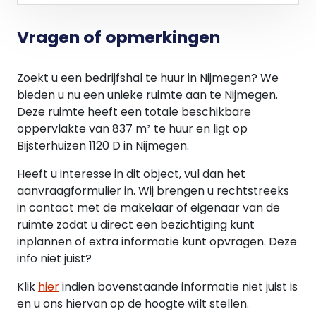
- Administratiekosten ter grootte van 5% over de
hierboven genoemde leveringen en diensten.
Vragen of opmerkingen
Oplevering:
In overleg. Oplevering op korte termijn is mogelijk.
Zoekt u een bedrijfshal te huur in Nijmegen? We
bieden u nu een unieke ruimte aan te Nijmegen.
Informatie / bezichtiging:
Deze ruimte heeft een totale beschikbare
DK Makelaars
oppervlakte van 837 m² te huur en ligt op
Oranjesingel 60
Bijsterhuizen 1120 D in Nijmegen.
6511 NX Nijmegen
024 203 70 60
Heeft u interesse in dit object, vul dan het
aanvraagformulier in. Wij brengen u rechtstreeks
in contact met de makelaar of eigenaar van de
ruimte zodat u direct een bezichtiging kunt
inplannen of extra informatie kunt opvragen. Deze
info niet juist?
Klik
hier
indien bovenstaande informatie niet juist is
en u ons hiervan op de hoogte wilt stellen.