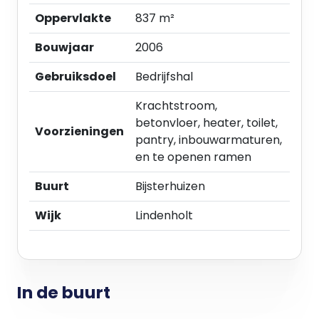
- Ruim verhard buitenterrein ten behoeve van
Oppervlakte
837 m²
parkeren, laden en lossen.
Bouwjaar
2006
Kantoorruimte:
- Huidige indeling middels tussenwanden;
Gebruiksdoel
Bedrijfshal
- Vloerbedekking;
Krachtstroom,
- Verwarming middels radiatoren;
betonvloer, heater, toilet,
- Systeemplafond voorzien van TL-
Voorzieningen
pantry, inbouwarmaturen,
inbouwarmaturen;
en te openen ramen
- Wandkabelgoten ten behoeve van data-,
telefonie- en elektrabekabeling;
Buurt
Bijsterhuizen
- Pantry;
- Gescheiden dames- en herentoiletten per
Wijk
Lindenholt
verdieping;
- Airco-unit;
- Alarminstallatie;
- Brandmeldinstallatie;
In de buurt
- Brandpreventiemiddelen;
- Te openen ramen.