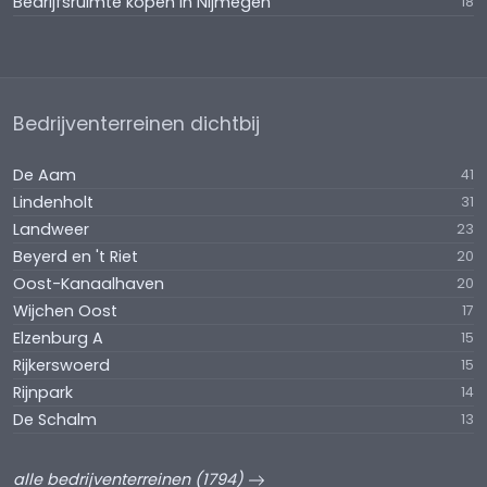
Bedrijfsruimte kopen in Nijmegen
18
Bedrijventerreinen dichtbij
De Aam
41
Lindenholt
31
Landweer
23
Beyerd en 't Riet
20
Oost-Kanaalhaven
20
Wijchen Oost
17
Elzenburg A
15
Rijkerswoerd
15
Rijnpark
14
De Schalm
13
alle bedrijventerreinen (1794)