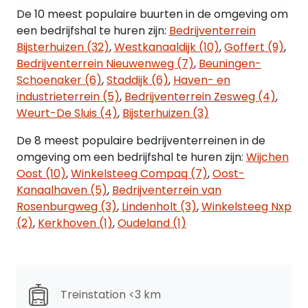
De 10 meest populaire buurten in de omgeving om
Vloerbelasting:
een bedrijfshal te huren zijn:
Bedrijventerrein
Circa 2.500 kg per m² in de bedrijfsruimte en circa
Bijsterhuizen (32)
,
Westkanaaldijk (10)
,
Goffert (9)
,
400 kg per m² in de kantoorruimte.
Bedrijventerrein Nieuwenweg (7)
,
Beuningen-
Schoenaker (6)
,
Staddijk (6)
,
Haven- en
Locatie:
industrieterrein (5)
,
Bedrijventerrein Zesweg (4)
,
Bijsterhuizen, het grootste bedrijventerrein van
Weurt-De Sluis (4)
,
Bijsterhuizen (3)
Gelderland, is goed ontsloten aan één van de
De 8 meest populaire bedrijventerreinen in de
belangrijkste verkeersaders van en naar het
omgeving om een bedrijfshal te huren zijn:
Wijchen
centrum van Nijmegen. Het object ligt langs de
Oost (10)
,
Winkelsteeg Compaq (7)
,
Oost-
snelweg A326 en in de nabijheid liggen tevens de
Kanaalhaven (5)
,
Bedrijventerrein van
op- en afritten van de snelwegen A50 én A73.
Rosenburgweg (3)
,
Lindenholt (3)
,
Winkelsteeg Nxp
(2)
,
Kerkhoven (1)
,
Oudeland (1)
Parkeren:
Voldoende parkeermogelijkheden op het bij het
complex behorende parkeerterrein.
Huurprijs:
Treinstation <3 km
€ 69.000,-- per jaar, te vermeerderen met BTW