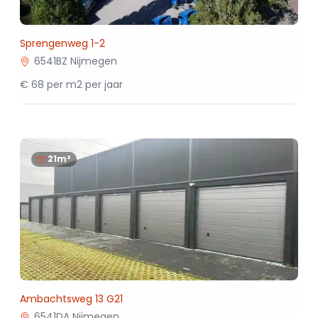
Sprengenweg 1-2
6541BZ Nijmegen
€ 68 per m2 per jaar
21m²
Ambachtsweg 13 G21
6541DA Nijmegen