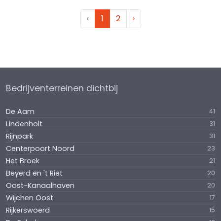
‹
1
2
›
Bedrijventerreinen dichtbij
De Aam
41
Lindenholt
31
Rijnpark
31
Centerpoort Noord
23
Het Broek
21
Beyerd en 't Riet
20
Oost-Kanaalhaven
20
Wijchen Oost
17
Rijkerswoerd
15