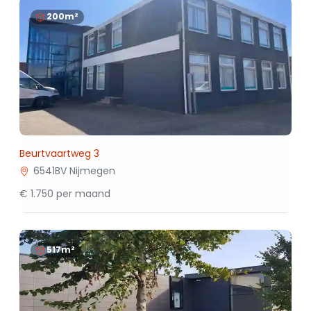
200m²
Beurtvaartweg 3
6541BV Nijmegen
€ 1.750 per maand
517m²