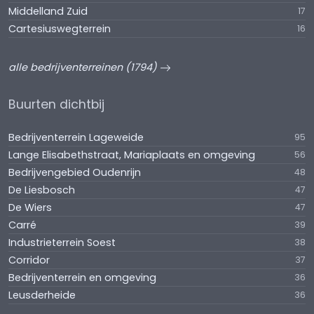
Middelland Zuid
17
Cartesiuswegterrein
16
alle bedrijventerreinen (1794)
Buurten dichtbij
Bedrijventerrein Lageweide
95
Lange Elisabethstraat, Mariaplaats en omgeving
56
Bedrijvengebied Oudenrijn
48
De Liesbosch
47
De Wiers
47
Carré
39
Industrieterrein Soest
38
Corridor
37
Bedrijventerrein en omgeving
36
Leusderheide
36