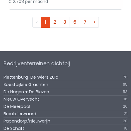
€ 2.708 per maand
‹
1
2
3
6
7
›
Bedrijventerreinen dichtbij
Plettenburg-De Wiers Zuid
76
Soestdijkse Grachten
65
De Hagen + De Biezen
53
Nieuw Overvecht
36
De Meerpaal
26
Breukelerwaard
21
Papendorp/Nieuwerijn
20
De Schaft
18