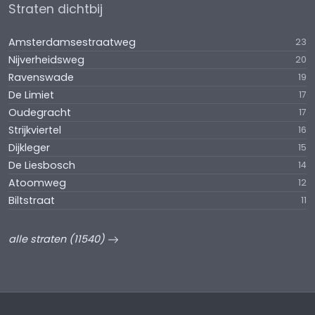
Straten dichtbij
Amsterdamsestraatweg
23
Nijverheidsweg
20
Ravenswade
19
De Limiet
17
Oudegracht
17
Strijkviertel
16
Dijkleger
15
De Liesbosch
14
Atoomweg
12
Biltstraat
11
alle straten (11540)