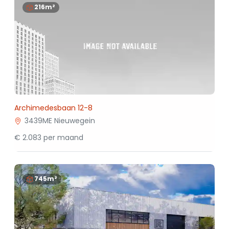
216m²
Archimedesbaan 12-8
3439ME Nieuwegein
€ 2.083 per maand
745m²