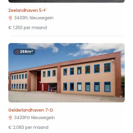
Zeelandhaven 5-F
3433PL Nieuwegein
€ 1.250 per maand
258m²
Gelderlandhaven 7-D
3433PG Nieuwegein
€ 2.083 per maand