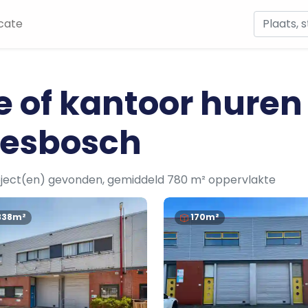
cate
e of kantoor huren
Liesbosch
ject(en) gevonden, gemiddeld 780 m² oppervlakte
338m²
170m²