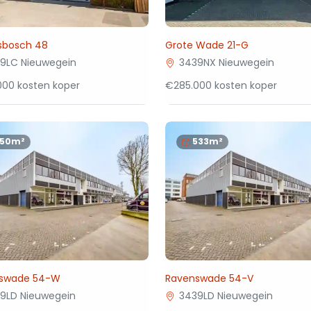
esbosch 48
Grote Wade 21-G
9LC Nieuwegein
3439NX Nieuwegein
000 kosten koper
€285.000 kosten koper
150m²
533m²
swade 54-W
Ravenswade 54-V
9LD Nieuwegein
3439LD Nieuwegein