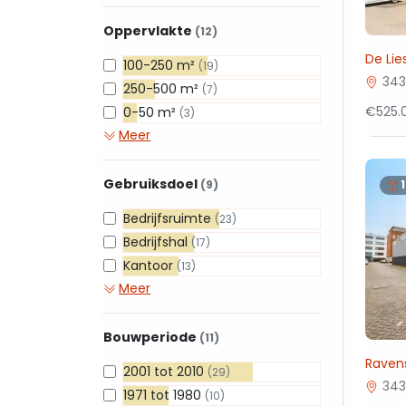
Oppervlakte
(12)
De Li
100-250 m²
(19)
343
250-500 m²
(7)
€525.
0-50 m²
(3)
Meer
Gebruiksdoel
(9)
Bedrijfsruimte
(23)
Bedrijfshal
(17)
Kantoor
(13)
Meer
Bouwperiode
(11)
Raven
2001 tot 2010
(29)
343
1971 tot 1980
(10)