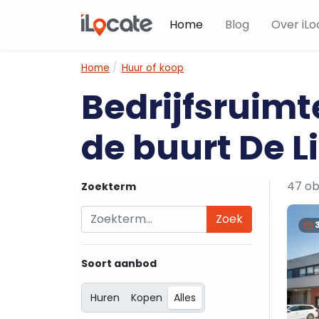
Home
Blog
Over iLo
Home
Huur of koop
Bedrijfsruimt
de buurt De 
47 ob
Zoekterm
Zoek
Soort aanbod
Huren
Kopen
Alles