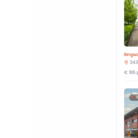
Ringwa
343
€ 165 