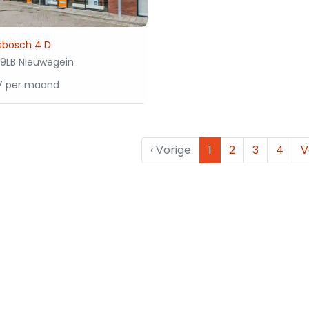
sbosch 4 D
9LB Nieuwegein
17 per maand
‹
Vorige
1
2
3
4
V