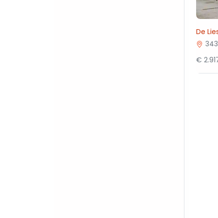
De Lie
343
€ 2.9