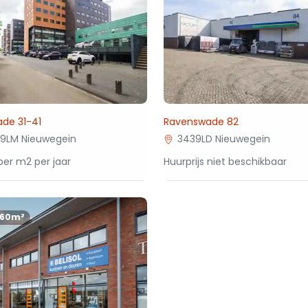
de 31-41
Ravenswade 82
9LM Nieuwegein
3439LD Nieuwegein
per m2 per jaar
Huurprijs niet beschikbaar
160m²