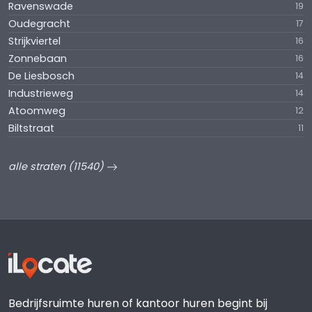
Ravenswade
19
Oudegracht
17
Strijkviertel
16
Zonnebaan
16
De Liesbosch
14
Industrieweg
14
Atoomweg
12
Biltstraat
11
alle straten (11540)
Bedrijfsruimte huren of kantoor huren begint bij