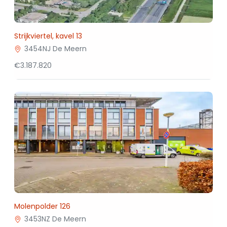
Strijkviertel, kavel 13
3454NJ De Meern
€3.187.820
Molenpolder 126
3453NZ De Meern