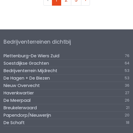
Bedrijventerreinen dichtbij
Plettenburg-De Wiers Zuid
76
Soestdijkse Grachten
64
Bedrijventerrein Mijdrecht
53
De Hagen + De Biezen
53
Nieuw Overvecht
36
Havenkwartier
27
De Meerpaal
26
Breukelerwaard
21
Papendorp/Nieuwerijn
20
De Schaft
18