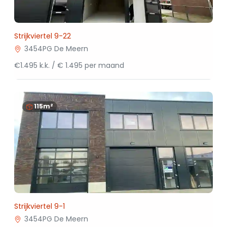
Strijkviertel 9-22
3454PG De Meern
€1.495 k.k. / € 1.495 per maand
115m²
Strijkviertel 9-1
3454PG De Meern