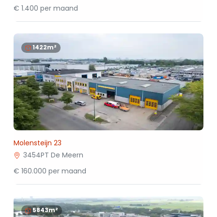
€ 1.400 per maand
1422m²
Molensteijn 23
3454PT De Meern
€ 160.000 per maand
5843m²