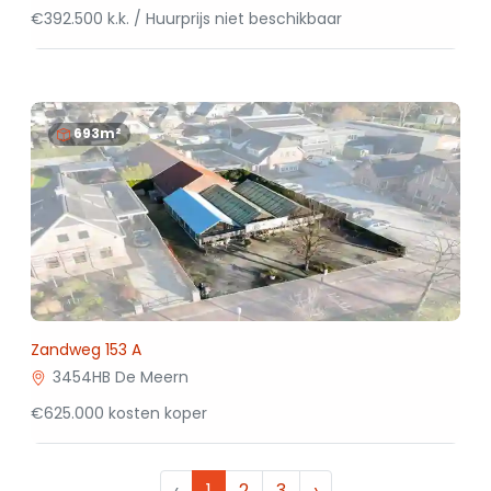
€392.500 k.k. / Huurprijs niet beschikbaar
693m²
Zandweg 153 A
3454HB De Meern
€625.000 kosten koper
‹
1
2
3
›