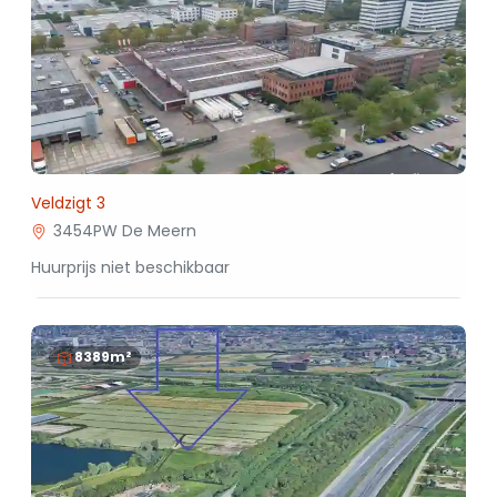
Veldzigt 3
3454PW De Meern
Huurprijs niet beschikbaar
8389m²