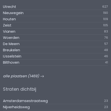
Utrecht
627
Nieuwegein
190
Houten
109
Zeist
105
Vianen
83
Woerden
76
De Meern
57
Breukelen
48
IJsselstein
46
Bilthoven
41
alle plaatsen (1469)
Straten dichtbij
Amsterdamsestraatweg
23
Nijverheidsweg
23