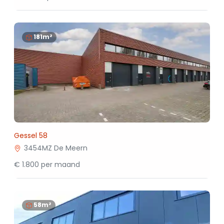
181m²
Gessel 58
3454MZ De Meern
€ 1.800 per maand
58m²