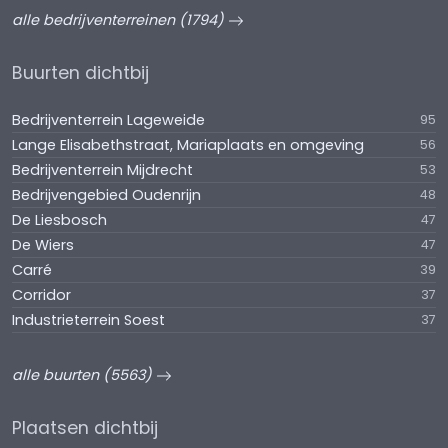
alle bedrijventerreinen (1794)
Buurten dichtbij
Bedrijventerrein Lageweide
95
Lange Elisabethstraat, Mariaplaats en omgeving
56
Bedrijventerrein Mijdrecht
53
Bedrijvengebied Oudenrijn
48
De Liesbosch
47
De Wiers
47
Carré
39
Corridor
37
Industrieterrein Soest
37
alle buurten (5563)
Plaatsen dichtbij