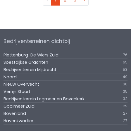
Bedrijventerreinen dichtbij
Plettenburg-De Wiers Zuid
76
Soestdijkse Grachten
65
Bedrijventerrein Mijdrecht
53
Noord
49
Nieuw Overvecht
36
Verrijn Stuart
35
Bedrijventerrein Legmeer en Bovenkerk
32
Gooimeer Zuid
29
Bovenland
27
Havenkwartier
27