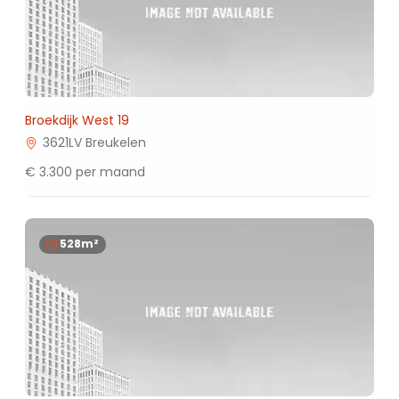
Broekdijk West 19
3621LV Breukelen
€ 3.300 per maand
528m²