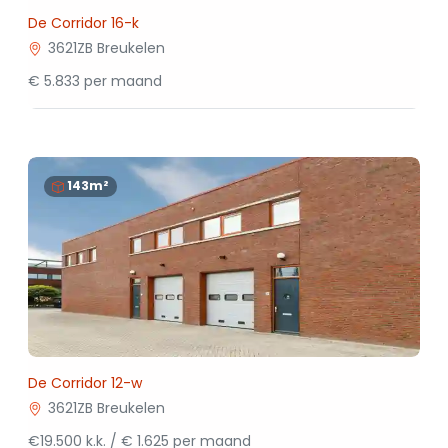
De Corridor 16-k
3621ZB Breukelen
€ 5.833 per maand
143m²
De Corridor 12-w
3621ZB Breukelen
€19.500 k.k. / € 1.625 per maand