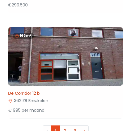
€299.500
162m²
De Corridor 12 b
3621ZB Breukelen
€ 995 per maand
‹
1
2
3
›