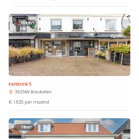
108m²
Kerkbrink 5
3621AN Breukelen
€ 1.625 per maand
78m²