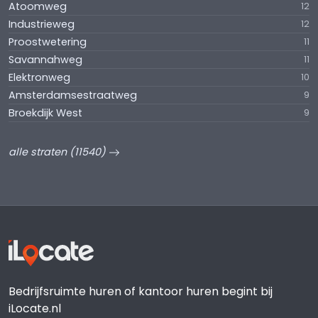
Atoomweg
12
Industrieweg
12
Proostwetering
11
Savannahweg
11
Elektronweg
10
Amsterdamsestraatweg
9
Broekdijk West
9
alle straten (11540)
Bedrijfsruimte huren of kantoor huren begint bij
iLocate.nl