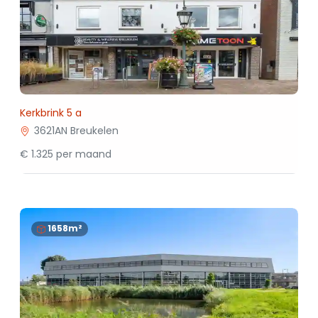
Kerkbrink 5 a
3621AN Breukelen
€ 1.325 per maand
1658m²