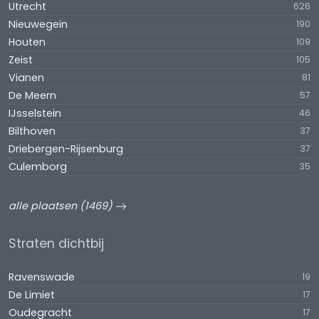
Utrecht
626
Nieuwegein
190
Houten
109
Zeist
105
Vianen
81
De Meern
57
IJsselstein
46
Bilthoven
37
Driebergen-Rijsenburg
37
Culemborg
35
alle plaatsen (1469)
Straten dichtbij
Ravenswade
19
De Limiet
17
Oudegracht
17