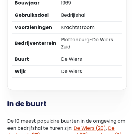
- hal: circa 130 m².
Bouwjaar
1969
Gebruiksdoel
Bedrijfshal
Kantoor:
- begane grond: circa 145 m²;
Voorzieningen
Krachtstroom
- 1e verdieping: circa 30 m².
Plettenburg-De Wiers
Bedrijventerrein
De vermelde metrage is uitsluitend indicatief. Het
Zuid
object is niet conform de meetnorm van het
normblad NEN 2580 ingemeten en derhalve kan
Buurt
De Wiers
geen enkel recht worden ontleend aan de
Wijk
De Wiers
genoemde metrages.
Opleveringsniveau en voorzieningen
Bedrijfsruimte:
- vrije hoogte circa 6 m;
In de buurt
- vloerbelasting circa 1.500 kg/m²;
- stelconplaten;
De 10 meest populaire buurten in de omgeving om
- overheaddeur 2,5 x 2,5 m;
een bedrijfshal te huren zijn:
De Wiers (20)
,
De
- pantry;