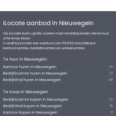
Servicekosten
Het pakket leveringen en diensten zal nog nader
worden bepaald.
iLocate aanbod in Nieuwegein
Kosten voor gas, water en elektra zullen via
Op iLocate kunt u gratis zoeken naar bedrijfspanden die te huur
tussenmeters worden bepaald en rechtstreeks te
of te koop staan.
voldoen aan verhuurder.
U vindt bij iLocate een aanbod van 179.502 beschikbare
kantoorruimtes, bedrijfsruimtes en winkelruimtes.
Energielabel
Te huur in Nieuwegein
Het pand heeft een energielabel B.
Kantoor huren in Nieuwegein
74
Zekerheidstelling
Bedrijfsruimte huren in Nieuwegein
73
Bankgarantie of waarborgsom ter grootte van
Bedrijfshal huren in Nieuwegein
49
drie maanden huur inclusief servicekosten en BTW.
Te koop in Nieuwegein
Aanvaarding
Bedrijfsruimte kopen in Nieuwegein
23
1 april 2025.
Bedrijfshal kopen in Nieuwegein
15
Kantoor kopen in Nieuwegein
11
Overige condities