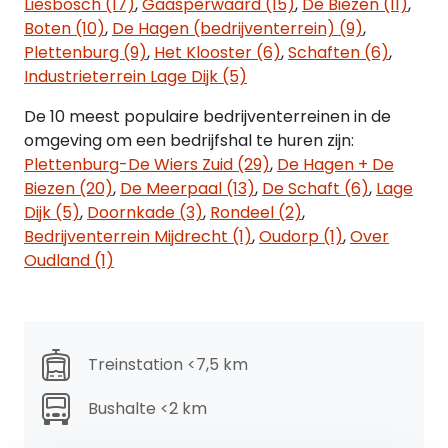
Liesbosch (17)
,
Gaasperwaard (15)
,
De Biezen (11)
,
- trap;
Boten (10)
,
De Hagen (bedrijventerrein) (9)
,
- vide;
Plettenburg (9)
,
Het Klooster (6)
,
Schaften (6)
,
- krachtstroom.
Industrieterrein Lage Dijk (5)
Kantoorruimte begane grond:
De 10 meest populaire bedrijventerreinen in de
- entree;
omgeving om een bedrijfshal te huren zijn:
- trap;
Plettenburg-De Wiers Zuid (29)
,
De Hagen + De
- inbouw led-verlichting;
Biezen (20)
,
De Meerpaal (13)
,
De Schaft (6)
,
Lage
- glasvezelaansluiting voor internet;
Dijk (5)
,
Doornkade (3)
,
Rondeel (2)
,
- systeemplafond;
Bedrijventerrein Mijdrecht (1)
,
Oudorp (1)
,
Over
- vloerbedekking door middel van tapijttegels;
Oudland (1)
- betonnen vloer (belasting 250 kg/m².
Kantoorruimte verdieping:
- toiletten;
Treinstation <7,5 km
- wastafel.
Bushalte <2 km
Buitenterrein:
- verhard met betonklinkers, straattegels;