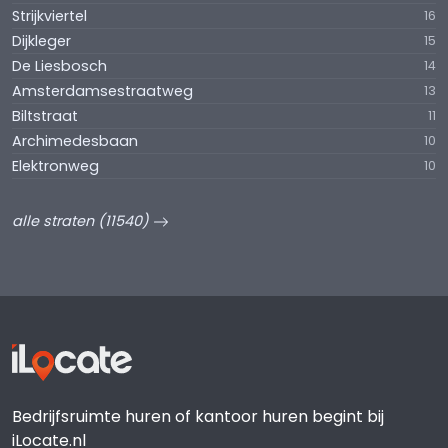
Strijkviertel
16
Dijkleger
15
De Liesbosch
14
Amsterdamsestraatweg
13
Biltstraat
11
Archimedesbaan
10
Elektronweg
10
alle straten (11540)
Bedrijfsruimte huren of kantoor huren begint bij
iLocate.nl