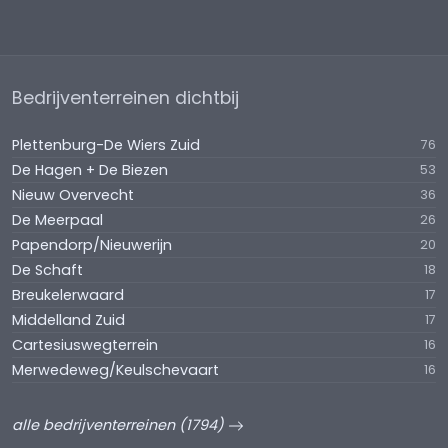
Huurovereenkomst op basis van het standaard
model van de Raad voor Onroerende Zaken (ROZ).
De vermelde informatie is van algemene aard en is
Bedrijventerreinen dichtbij
niet meer dan een uitnodiging om in
onderhandeling te treden. Aan de inhoud van deze
Plettenburg-De Wiers Zuid
76
informatie kunnen geen rechten worden ontleend.
De Hagen + De Biezen
53
Nieuw Overvecht
36
De Meerpaal
26
Papendorp/Nieuwerijn
20
De Schaft
18
Breukelerwaard
17
Middelland Zuid
17
Cartesiuswegterrein
16
Merwedeweg/Keulschevaart
16
alle bedrijventerreinen (1794)