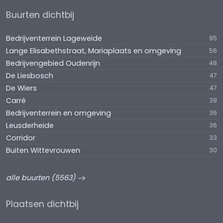
Buurten dichtbij
Bedrijventerrein Lageweide
95
Lange Elisabethstraat, Mariaplaats en omgeving
56
Bedrijvengebied Oudenrijn
48
De Liesbosch
47
De Wiers
47
Carré
39
Bedrijventerrein en omgeving
36
Leusderheide
36
Corridor
33
Buiten Wittevrouwen
30
alle buurten (5563)
Plaatsen dichtbij