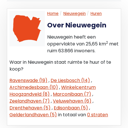
- groenstrook;
- inrit.
Home
Nieuwegein
Huren
Over Nieuwegein
Parkeren
Parkeren is mogelijk op de openbare weg.
Nieuwegein heeft een
5 (vijf) parkeerplaatsen op eigen terrein.
2
oppervlakte van 25,65 km
met
ruim 63.866 inwoners.
Gebruiksmogelijkheden
Bedrijfsruimte en kantoorruimte.
Waar in Nieuwegein staat ruimte te huur of te
koop?
Huurprijs
Ravenswade (19)
,
De Liesbosch (14)
,
EUR 36.600,- per jaar (EUR 3.050,- per maand) te
Archimedesbaan (10)
,
Winkelcentrum
vermeerderen met BTW,
Hoogzandveld (8)
,
Marconibaan (7)
,
Zeelandhaven (7)
,
Veluwehaven (6)
,
Huurprijsaanpassing
Drenthehaven (5)
,
Edisonbaan (5)
,
Jaarlijks, op basis van de wijziging van het
Gelderlandhaven (5)
in totaal van
0 straten
maandprijsindexcijfer, volgens de
consumentenprijsindex “alle huishoudens" (2015 =