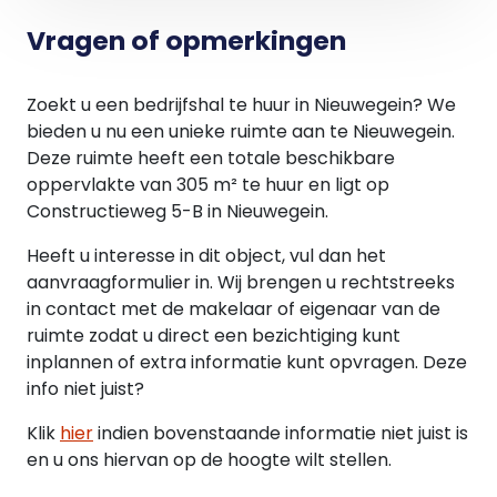
100), gepubliceerd door het Centraal Bureau voor
de Statistiek (CBS).
Vragen of opmerkingen
Huurtermijn
Zoekt u een bedrijfshal te huur in Nieuwegein? We
3 (drie) jaar.
bieden u nu een unieke ruimte aan te Nieuwegein.
Deze ruimte heeft een totale beschikbare
Betalingen
oppervlakte van 305 m² te huur en ligt op
Huur en servicekosten inclusief BTW per maand
Constructieweg 5-B in Nieuwegein.
vooruit.
Heeft u interesse in dit object, vul dan het
BTW
aanvraagformulier in. Wij brengen u rechtstreeks
Indien huurder niet aan het “90% criterium"
in contact met de makelaar of eigenaar van de
voldoet, zal er van rechtswege sprake zijn van
ruimte zodat u direct een bezichtiging kunt
omzetbelasting vrijgestelde verhuur. Alsdan wordt
inplannen of extra informatie kunt opvragen. Deze
de overeengekomen kale huurprijs, exclusief
info niet juist?
omzetbelasting, zodanig verhoogd dat het voor
verhuurder ontstane financiële nadeel wordt
Klik
hier
indien bovenstaande informatie niet juist is
gecompenseerd.
en u ons hiervan op de hoogte wilt stellen.