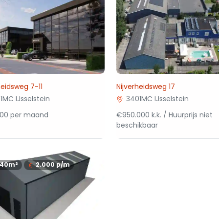
heidsweg 7-11
Nijverheidsweg 17
1MC IJsselstein
3401MC IJsselstein
000 per maand
€950.000 k.k. / Huurprijs niet
beschikbaar
140m²
2.000
p/m