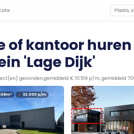
cate
e of kantoor huren
in 'Lage Dijk'
ject(en) gevonden,gemiddeld € 10.519 p/m, gemiddeld 7
408m²
32.000
p/m