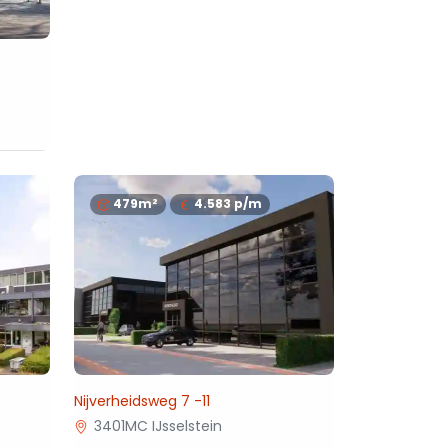
479m²
4.583
p/m
Nijverheidsweg 7 -11
3401MC IJsselstein