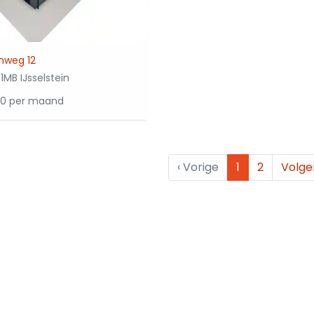
nweg 12
1MB IJsselstein
00 per maand
‹
Vorige
1
2
Volg