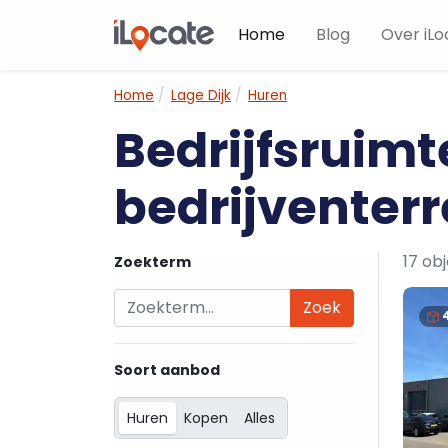
Home
Blog
Over iLo
Home
Lage Dijk
Huren
Bedrijfsruimt
bedrijventerre
17 ob
Zoekterm
Zoek
Soort aanbod
Huren
Kopen
Alles