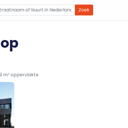
Zoek
 op
09 m² oppervlakte