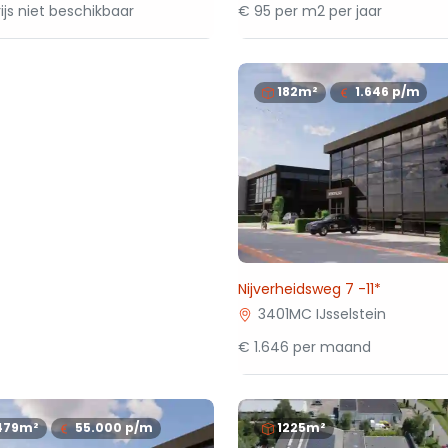
ijs niet beschikbaar
€ 95 per m2 per jaar
182m²
1.646
p/m
Nijverheidsweg 7 -11*
3401MC IJsselstein
€ 1.646 per maand
479m²
55.000
p/m
1225m²