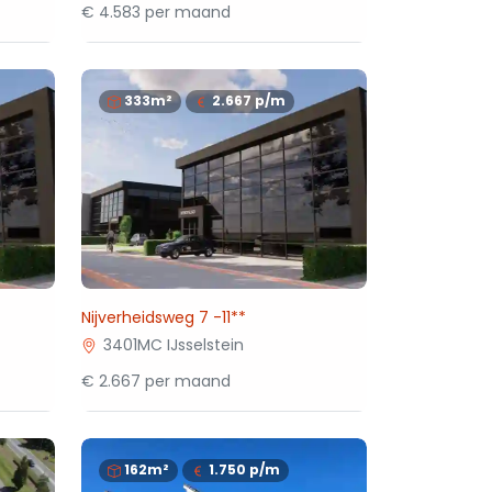
€ 4.583 per maand
333m²
2.667
p/m
Nijverheidsweg 7 -11**
3401MC IJsselstein
€ 2.667 per maand
162m²
1.750
p/m