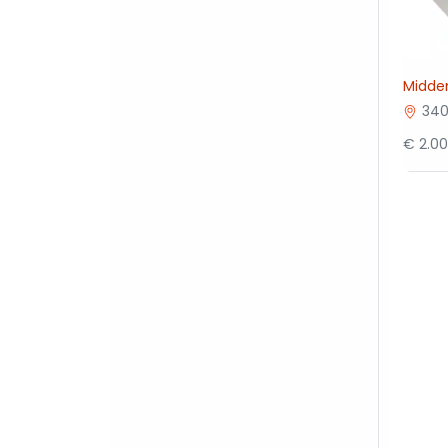
Midde
340
€ 2.0