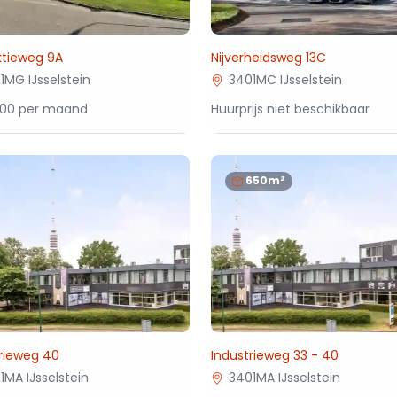
ktieweg 9A
Nijverheidsweg 13C
1MG IJsselstein
3401MC IJsselstein
000 per maand
Huurprijs niet beschikbaar
650m²
rieweg 40
Industrieweg 33 - 40
1MA IJsselstein
3401MA IJsselstein