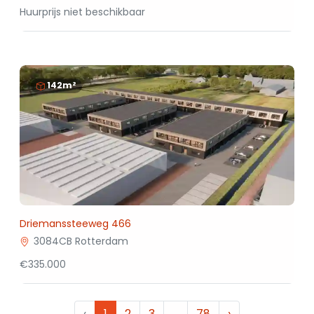
Huurprijs niet beschikbaar
142m²
Driemanssteeweg 466
3084CB Rotterdam
€335.000
‹
1
2
3
…
78
›