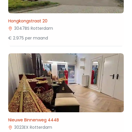
Hongkongstraat 20
3047BS Rotterdam
€ 2.975 per maand
Nieuwe Binnenweg 444B
3023EX Rotterdam