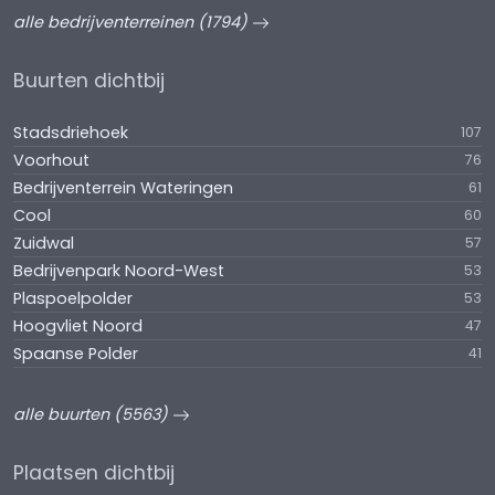
alle bedrijventerreinen (1794)
Buurten dichtbij
Stadsdriehoek
107
Voorhout
76
Bedrijventerrein Wateringen
61
Cool
60
Zuidwal
57
Bedrijvenpark Noord-West
53
Plaspoelpolder
53
Hoogvliet Noord
47
Spaanse Polder
41
alle buurten (5563)
Plaatsen dichtbij