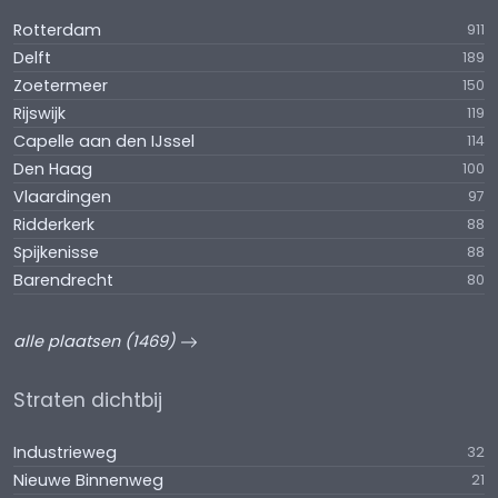
Rotterdam
911
Delft
189
Zoetermeer
150
Rijswijk
119
Capelle aan den IJssel
114
Den Haag
100
Vlaardingen
97
Ridderkerk
88
Spijkenisse
88
Barendrecht
80
alle plaatsen (1469)
Straten dichtbij
Industrieweg
32
Nieuwe Binnenweg
21