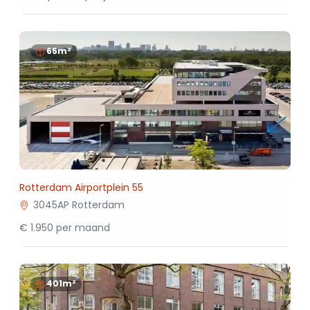
65m²
Rotterdam Airportplein 55
3045AP Rotterdam
€ 1.950 per maand
401m²