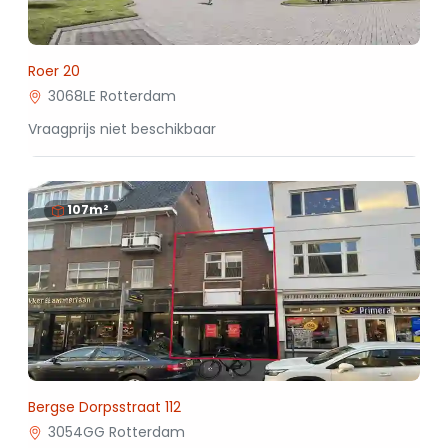
Roer 20
3068LE Rotterdam
Vraagprijs niet beschikbaar
107m²
Bergse Dorpsstraat 112
3054GG Rotterdam