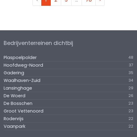
Bedrijventerreinen dichtbij
Plaspoelpolder
48
Hoofdweg-Noord
37
Gadering
35
Waalhaven-Zuid
34
Lansinghage
29
De Woerd
26
De Bosschen
23
Groot Vettenoord
23
Rodenrijs
22
Vaanpark
22