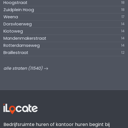
Hoogstraat
18
Zuidplein Hoog
18
Weena
17
Dorsvloerweg
14
Kiotoweg
14
Mandenmakerstraat
14
Rotterdamseweg
14
Braillestraat
12
alle straten (11540)
Bedrijfsruimte huren of kantoor huren begint bij