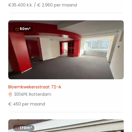
€35.400 k.k. / € 2.950 per maand
50m²
Bloemkwekersstraat 72-A
3014PE Rotterdam
€ 450 per maand
170m²