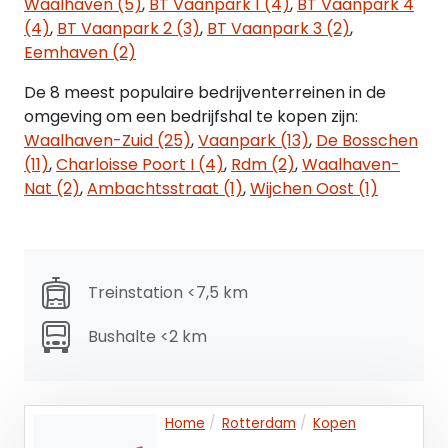
Waalhaven (5)
,
BT Vaanpark 1 (4)
,
BT Vaanpark 4
(4)
,
BT Vaanpark 2 (3)
,
BT Vaanpark 3 (2)
,
BOUWJAAR
Eemhaven (2)
Het pand is momenteel in aanbouw. De start van
de bouw is begonnen in Q3 2025 en het object
De 8 meest populaire bedrijventerreinen in de
wordt naar verwachting in Q4 2026 opgeleverd.
omgeving om een bedrijfshal te kopen zijn:
Waalhaven-Zuid (25)
,
Vaanpark (13)
,
De Bosschen
PARKEREN
(11)
,
Charloisse Poort I (4)
,
Rdm (2)
,
Waalhaven-
Bij het object behoren 2 parkeerplaatsen.
Nat (2)
,
Ambachtsstraat (1)
,
Wijchen Oost (1)
LIGGING EN BEREIKBAARHEID
Het project is gelegen op bedrijventerrein
Charloisse Poort aan de Driemanssteeweg in
Treinstation <7,5 km
Rotterdam Zuid. Het project is gesitueerd langs de
Rijksweg A15. Daarmee is het object gunstig
Bushalte <2 km
gelegen ten opzichte van diverse uitvalswegen. Dit
zorgt voor snelle verbindingen met de rest van het
land. De Driemanssteeweg is optimaal per auto
ontsloten via de op- en afrit Rhoon/Charlois.
Home
Rotterdam
Kopen
Tevens is het centrum van de stad goed te