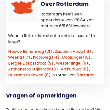
Over Rotterdam
bereiken via de Zuiderparkweg. Op 6 minuten
loopafstand is bushalte Driemanssteeweg te
Rotterdam heeft een
vinden waar buslijnen 82 (richting Portland) en 283
2
oppervlakte van 128,84 km
(richting Rotterdam Kralingse Zoom) langsrijden.
met ruim 651.631 inwoners.
Tevens is metrostation Slinge op 1,5 kilometer
afstand van het object gelegen.
Waar in Rotterdam staat ruimte te huur of te
koop?
KADASTRALEGEGEVENS
Nieuwe Binnenweg (21)
,
Zuidplein Hoog (18)
,
Gemeente: Rotterdam
Weena (17)
,
Kiotoweg (14)
,
Coolsingel (10)
,
Sectie: C
Bergse Dorpsstraat (9)
,
Westersingel (9)
,
Nummer: 3658
Anthonetta Kuijlstraat (8)
,
Arthurweg (8)
,
Appartementsindex: 43
Driemanssteeweg (8)
in totaal van
0 straten
Aandeel: het 144/7.444ste onverdeeld aandeel
BESTEMMING
Bedrijven zijn toegestaan voor zover deze behoren
Vragen of opmerkingen
tot milieucategorie 1 t/m 3.2 uit de staat van
bedrijfsactiviteiten.
Zoekt u een bedrijfshal te koop in Rotterdam? We