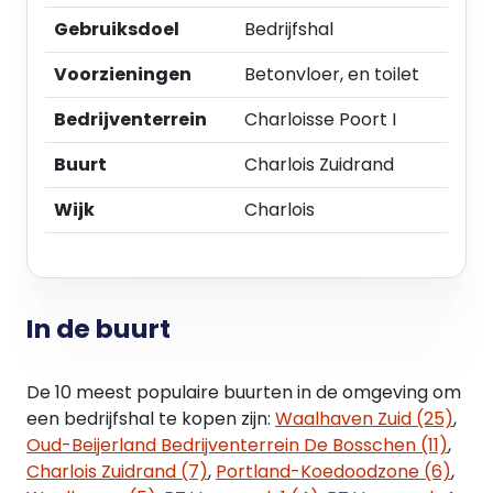
• Opbouw met staalconstructie met geïsoleerde
Gebruiksdoel
Bedrijfshal
gevelbeplating;
• Geïsoleerd staaldak met bitumen dakbedekking
Voorzieningen
Betonvloer, en toilet
en twee dak doorvoeren;
• Unit scheidende gasbetonwanden;
Bedrijventerrein
Charloisse Poort I
• Kozijnen, ramen, puien met geïsoleerde HR++
beglazing;
Buurt
Charlois Zuidrand
• Houten trap naar de verdiepingsvloer;
Wijk
Charlois
• Eigen meterkast met aansluitingen voor water en
elektra inclusief verdeelinrichting;
• Mantelbuis vanuit meterkast en doorvoer door
fundering;
• Hoge elektrische overheaddeur van 3,3 m breed
In de buurt
x 4 m hoog;
• Toilet met fontein op de begane grond;
De 10 meest populaire buurten in de omgeving om
• Een extra entreedeur aan de voorzijde;
een bedrijfshal te kopen zijn:
Waalhaven Zuid (25)
,
• Afgesloten trapopgang naar de verdiepingsvloer;
Oud-Beijerland Bedrijventerrein De Bosschen (11)
,
• Extra hoogte: totale gebouw hoogte 8,5 meter,
Charlois Zuidrand (7)
,
Portland-Koedoodzone (6)
,
onderkant vloer ca. 4,7 meter.