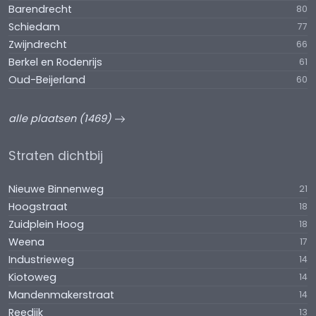
Barendrecht
80
Schiedam
77
Zwijndrecht
66
Berkel en Rodenrijs
61
Oud-Beijerland
60
alle plaatsen (1469)
Straten dichtbij
Nieuwe Binnenweg
21
Hoogstraat
18
Zuidplein Hoog
18
Weena
17
Industrieweg
14
Kiotoweg
14
Mandenmakerstraat
14
Reedijk
13