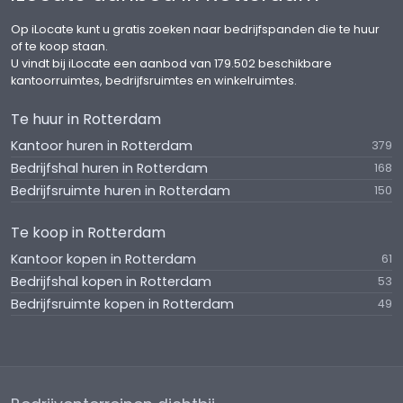
Het object beschikt niet over een energielabel,
Op iLocate kunt u gratis zoeken naar bedrijfspanden die te huur
daar het object nog niet in gebruik is genomen.
of te koop staan.
U vindt bij iLocate een aanbod van 179.502 beschikbare
VERENIGING VAN EIGENAARS
kantoorruimtes, bedrijfsruimtes en winkelruimtes.
Iedere koper wordt van rechtswege lid van de nog
Te huur in Rotterdam
op te richten Vereniging van Eigenaars. Binnen de
Vereniging van Eigenaars worden zaken zoals
Kantoor huren in Rotterdam
379
gemeenschappelijk onderhoud, opstalverzekering
Bedrijfshal huren in Rotterdam
168
etc. geregeld. Ook wordt door de VvE een
Bedrijfsruimte huren in Rotterdam
150
huishoudelijk regelement opgesteld. Ten behoeve
van de opstart van de VvE is iedere
Te koop in Rotterdam
appartementsrecht eigenaar een eenmalige
Kantoor kopen in Rotterdam
61
bijdrage verschuldigd ten behoeve van de
Bedrijfshal kopen in Rotterdam
53
aanvangsbegroting van de VvE. De
Bedrijfsruimte kopen in Rotterdam
49
opstartbijdrage is nader vast te stellen door de
VvE beheerder.
COURTAGE
Indien door bemiddeling van Batenburg