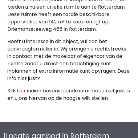
bieden u nu een unieke ruimte aan te Rotterdam.
KOOPPRIJS
Deze ruimte heeft een totale beschikbare
De vraagprijs van het object bedraagt € 335.000,-
oppervlakte van 142 m² te koop en ligt op
excl. BTW. Koper is geen overdrachtsbelasting
Driemanssteeweg 466 in Rotterdam.
verschuldigd. De kosten voor de akte van levering
van de notaris komen van rekening voor koper.
Heeft u interesse in dit object, vul dan het
aanvraagformulier in. Wij brengen u rechtstreeks
WAARBORGSOM/BANKGARANTIE
in contact met de makelaar of eigenaar van de
Een waarborgsom/bankgarantie ter grootte van
ruimte zodat u direct een bezichtiging kunt
10% van de koopsom, te voldoen binnen 2 weken
inplannen of extra informatie kunt opvragen. Deze
na verkrijgen financiering.
info niet juist?
BESCHIKBAAR
Klik
hier
indien bovenstaande informatie niet juist is
Het object is naar verwachting per Q4 2026
en u ons hiervan op de hoogte wilt stellen.
beschikbaar. Exacte overdrachtsdatum vindt
plaats binnen ca. 4 weken na oplevering van de
ontwikkelaar aan de verkoper.
iLocate aanbod in Rotterdam
ENERGIELABEL