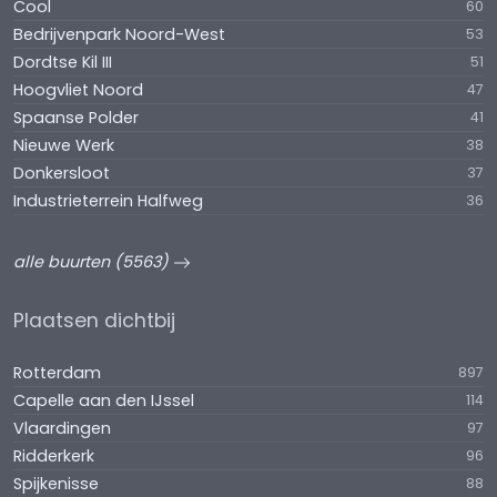
Cool
60
Bedrijvenpark Noord-West
53
Dordtse Kil III
51
Hoogvliet Noord
47
Spaanse Polder
41
Nieuwe Werk
38
Donkersloot
37
Industrieterrein Halfweg
36
alle buurten (5563)
Plaatsen dichtbij
Rotterdam
897
Capelle aan den IJssel
114
Vlaardingen
97
Ridderkerk
96
Spijkenisse
88