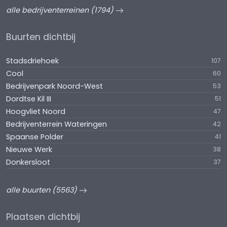
alle bedrijventerreinen (1794)
Buurten dichtbij
Stadsdriehoek
107
Cool
60
Bedrijvenpark Noord-West
53
Dordtse Kil III
51
Hoogvliet Noord
47
Bedrijventerrein Wateringen
42
Spaanse Polder
41
Nieuwe Werk
38
Donkersloot
37
alle buurten (5563)
Plaatsen dichtbij