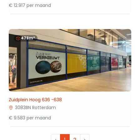
€ 12.917 per maand
479m²
Zuidplein Hoog 636 -638
3083BN Rotterdam
€ 9.583 per maand
‹
1
2
›