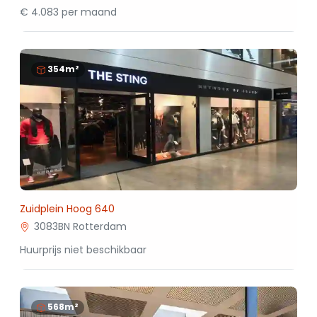
€ 4.083 per maand
354m²
Zuidplein Hoog 640
3083BN Rotterdam
Huurprijs niet beschikbaar
568m²