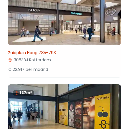
Zuidplein Hoog 785-793
3083BJ Rotterdam
€ 22.917 per maand
337m²