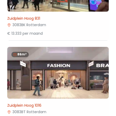
Zuidplein Hoog 831
3083BK Rotterdam
€ 13.333 per maand
86m²
Zuidplein Hoog 1016
3083BT Rotterdam