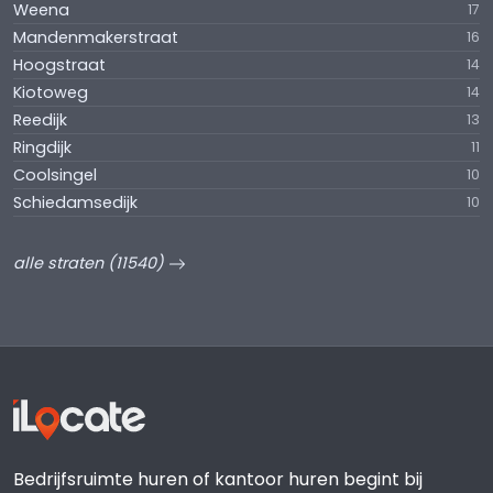
Weena
17
Mandenmakerstraat
16
Hoogstraat
14
Kiotoweg
14
Reedijk
13
Ringdijk
11
Coolsingel
10
Schiedamsedijk
10
alle straten (11540)
Bedrijfsruimte huren of kantoor huren begint bij