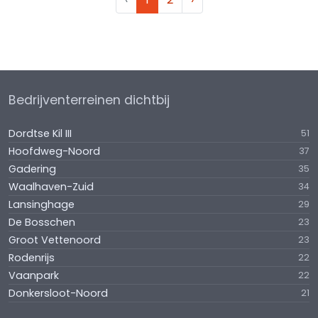
Bedrijventerreinen dichtbij
Dordtse Kil III
51
Hoofdweg-Noord
37
Gadering
35
Waalhaven-Zuid
34
Lansinghage
29
De Bosschen
23
Groot Vettenoord
23
Rodenrijs
22
Vaanpark
22
Donkersloot-Noord
21