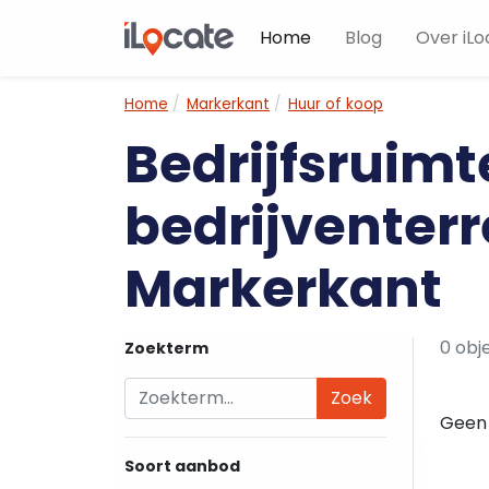
Home
Blog
Over iLo
Home
Markerkant
Huur of koop
Bedrijfsruimt
bedrijventerr
Markerkant
0 obj
Zoekterm
Zoek
Geen 
Soort aanbod