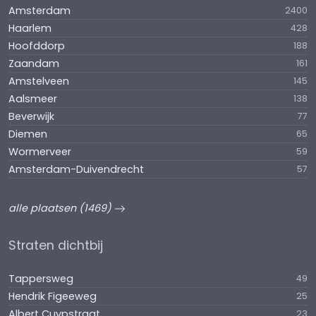
Amsterdam
2400
Haarlem
428
Hoofddorp
188
Zaandam
161
Amstelveen
145
Aalsmeer
138
Beverwijk
77
Diemen
65
Wormerveer
59
Amsterdam-Duivendrecht
57
alle plaatsen (1469)
Straten dichtbij
Tappersweg
49
Hendrik Figeeweg
25
Albert Cuypstraat
23