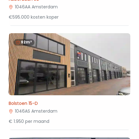
1046AA Amsterdam
€595.000 kosten koper
92m²
Bolstoen 15-D
1046AS Amsterdam
€ 1.950 per maand