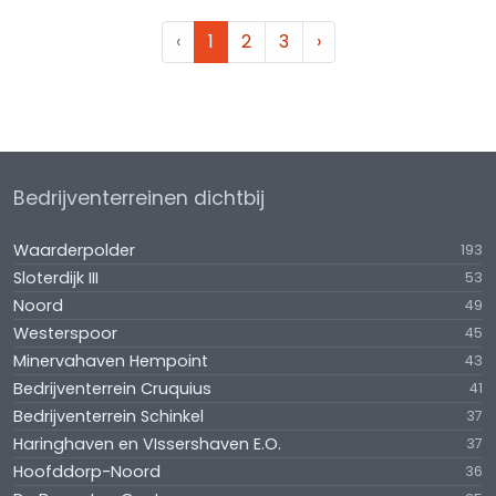
‹
1
2
3
›
Bedrijventerreinen dichtbij
Waarderpolder
193
Sloterdijk III
53
Noord
49
Westerspoor
45
Minervahaven Hempoint
43
Bedrijventerrein Cruquius
41
Bedrijventerrein Schinkel
37
Haringhaven en VIssershaven E.O.
37
Hoofddorp-Noord
36