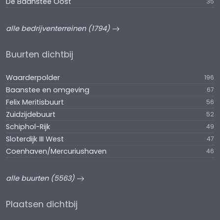
De Baanstee Oost
35
alle bedrijventerreinen (1794)
Buurten dichtbij
Waarderpolder
196
Baanstee en omgeving
67
Felix Meritisbuurt
56
Zuidzijdebuurt
52
Schiphol-Rijk
49
Sloterdijk III West
47
Coenhaven/Mercuriushaven
46
alle buurten (5563)
Plaatsen dichtbij