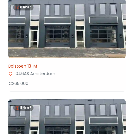
84m²
Bolstoen 13-M
1046AS Amsterdam
€265.000
84m²