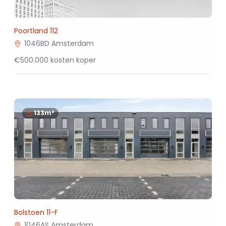
Poortland 112
1046BD Amsterdam
€500.000 kosten koper
133m²
Bolstoen 11-F
1046AS Amsterdam