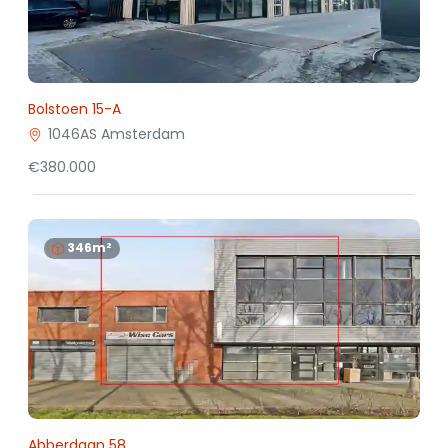
Bolstoen 15-A
1046AS Amsterdam
€380.000
346m²
Abberdaan 58