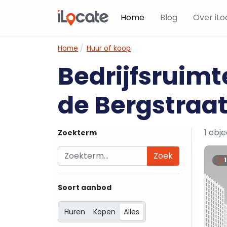
Home
Blog
Over iLo
Home
Huur of koop
Bedrijfsruimt
de Bergstraa
1 obj
Zoekterm
Zoek
Soort aanbod
Huren
Kopen
Alles