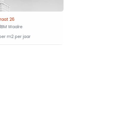
raat 26
1BM Waalre
per m2 per jaar