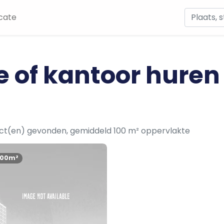
cate
e of kantoor huren
t
ect(en) gevonden, gemiddeld 100 m² oppervlakte
100m²