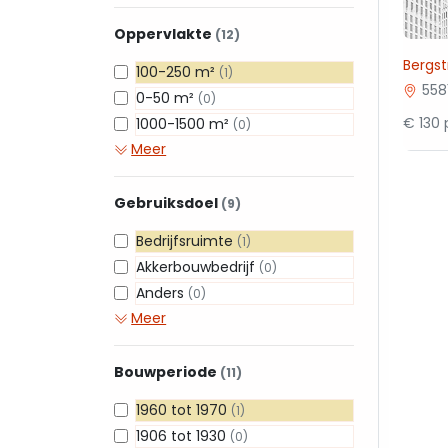
Oppervlakte
(12)
Bergst
100-250 m²
(1)
558
0-50 m²
(0)
€ 130 
1000-1500 m²
(0)
Meer
Gebruiksdoel
(9)
Bedrijfsruimte
(1)
Akkerbouwbedrijf
(0)
Anders
(0)
Meer
Bouwperiode
(11)
1960 tot 1970
(1)
1906 tot 1930
(0)