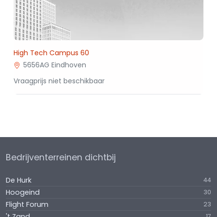
High Tech Campus 60
5656AG Eindhoven
Vraagprijs niet beschikbaar
Bedrijventerreinen dichtbij
De Hurk
44
Hoogeind
30
Flight Forum
23
't Zand
17