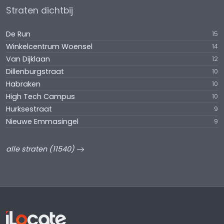
Straten dichtbij
De Run
15
Winkelcentrum Woensel
14
Van Dijklaan
12
Dillenburgstraat
10
Habraken
10
High Tech Campus
10
Hurksestraat
9
Nieuwe Emmasingel
9
alle straten (11540)