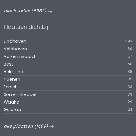
alle buurten (5563)
Plaatsen dichtbij
Eindhoven
393
Veldhoven
60
Valkenswaard
57
Best
50
Helmond
36
Nuenen
35
Eersel
33
Son en Breugel
33
Waalre
29
Geldrop
24
alle plaatsen (1469)