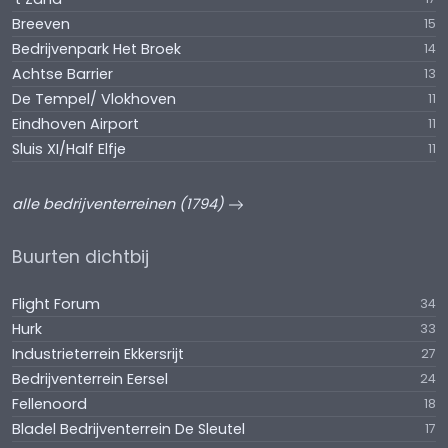
Breeven
15
Bedrijvenpark Het Broek
14
Achtse Barrier
13
De Tempel/ Vlokhoven
11
Eindhoven Airport
11
Sluis XI/Half Elfje
11
alle bedrijventerreinen (1794)
Buurten dichtbij
Flight Forum
34
Hurk
33
Industrieterrein Ekkersrijt
27
Bedrijventerrein Eersel
24
Fellenoord
18
Bladel Bedrijventerrein De Sleutel
17