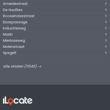
Ameidestraat
6
De Huufkes
6
Rooseindsestraat
6
Elzaspassage
5
Industrieweg
5
Markt
5
Mierloseweg
5
Molenstraat
5
Spegelt
5
alle straten (11540)