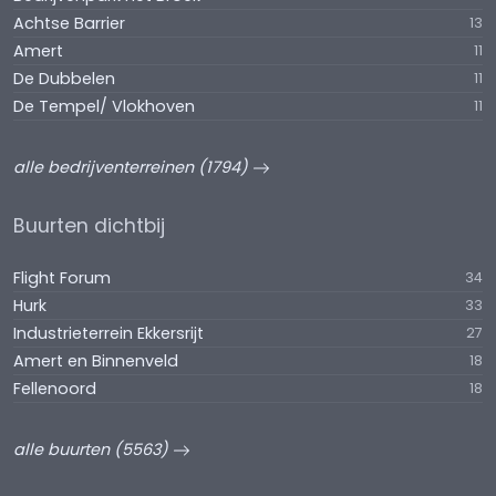
Achtse Barrier
13
Amert
11
De Dubbelen
11
De Tempel/ Vlokhoven
11
alle bedrijventerreinen (1794)
Buurten dichtbij
Flight Forum
34
Hurk
33
Industrieterrein Ekkersrijt
27
Amert en Binnenveld
18
Fellenoord
18
alle buurten (5563)