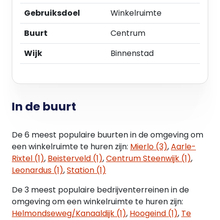
Gebruiksdoel
Winkelruimte
Parkeren
Parkeren kan in de parkeergarage onder het
Buurt
Centrum
winkelcentrum, die met circa 195 plaatsen als één
van de bron-parkeerpunten voor het centrum
Wijk
Binnenstad
fungeert. Via de trap en de lift is de Elzas Passage
vervolgens te bereiken.
Overige
In de buurt
In nader overleg te aanvaarden.
Vanwege de ligging in het overdekte
De 6 meest populaire buurten in de omgeving om
winkelcentrum zijn er service- en promotiekosten
een winkelruimte te huren zijn:
Mierlo (3)
,
Aarle-
van toepassing. De servicekosten bedragen €
Rixtel (1)
,
Beisterveld (1)
,
Centrum Steenwijk (1)
,
20,00 per m² per jaar te vermeerderen met BTW,
Leonardus (1)
,
Station (1)
de inning van de promotiebijdrage verloopt
De 3 meest populaire bedrijventerreinen in de
rechtstreeks via belangenvereniging Elzas
omgeving om een winkelruimte te huren zijn:
Passage.
Helmondseweg/Kanaaldijk (1)
,
Hoogeind (1)
,
Te