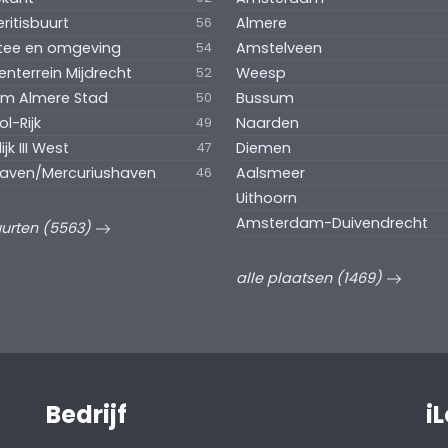
eritisbuurt
Almere
56
tee en omgeving
Amstelveen
54
enterrein Mijdrecht
Weesp
52
um Almere Stad
Bussum
50
l-Rijk
Naarden
49
ijk III West
Diemen
47
aven/Mercuriushaven
Aalsmeer
46
Uithoorn
Amsterdam-Duivendrecht
uurten (5563)
alle plaatsen (1469)
Bedrijf
i