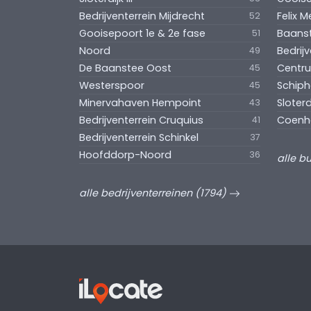
Bedrijventerrein Mijdrecht
Felix M
52
Gooisepoort 1e & 2e fase
Baans
51
Noord
Bedrijv
49
De Baanstee Oost
Centr
45
Westerspoor
Schipho
45
Minervahaven Hempoint
Sloterd
43
Bedrijventerrein Cruquius
Coenh
41
Bedrijventerrein Schinkel
37
Hoofddorp-Noord
36
alle b
alle bedrijventerreinen (1794)