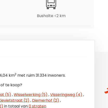
Bushalte <2 km
2
14,04 km
met ruim 31.334 inwoners.
 of te koop?
at (5)
,
Wisselwerking (5)
,
Visseringweg (4)
,
evietstraat (2)
,
Diemerhof (2)
,
2)
in totaal van
0 straten