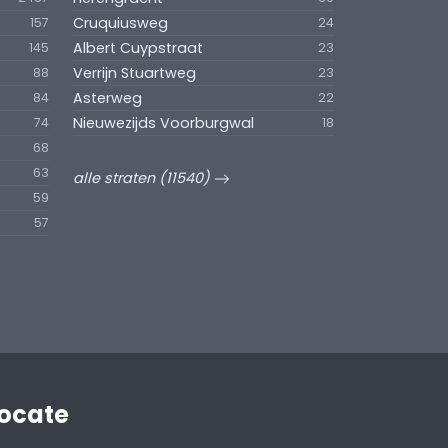
Cruquiusweg
157
24
Albert Cuypstraat
145
23
Verrijn Stuartweg
88
23
Asterweg
84
22
Nieuwezijds Voorburgwal
74
18
68
63
alle straten (11540)
59
57
Locate