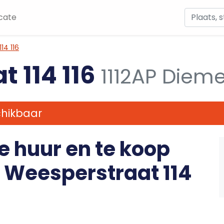
cate
14 116
 114 116
1112AP Diem
chikbaar
e huur en te koop
Weesperstraat 114