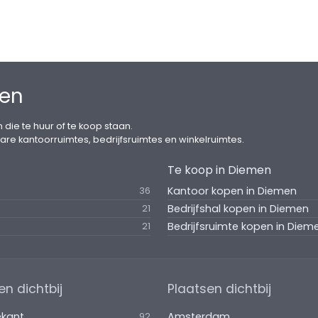
men
 die te huur of te koop staan.
are kantoorruimtes, bedrijfsruimtes en winkelruimtes.
Te koop in Diemen
Kantoor kopen in Diemen
36
Bedrijfshal kopen in Diemen
21
Bedrijfsruimte kopen in Diem
21
en dichtbij
Plaatsen dichtbij
ekant
Amsterdam
92