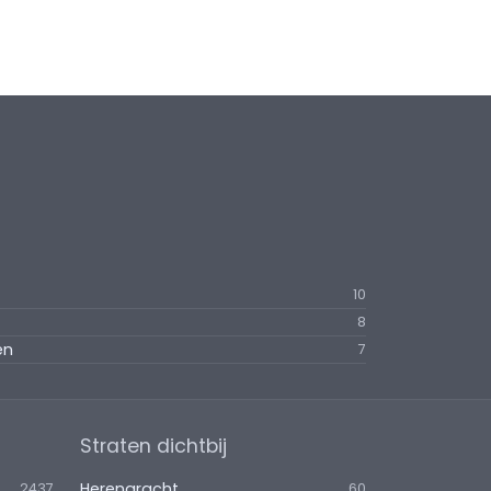
10
8
en
7
Straten dichtbij
Herengracht
2437
60