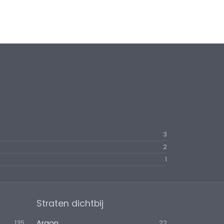
3
e
2
1
Straten dichtbij
Argon
135
22