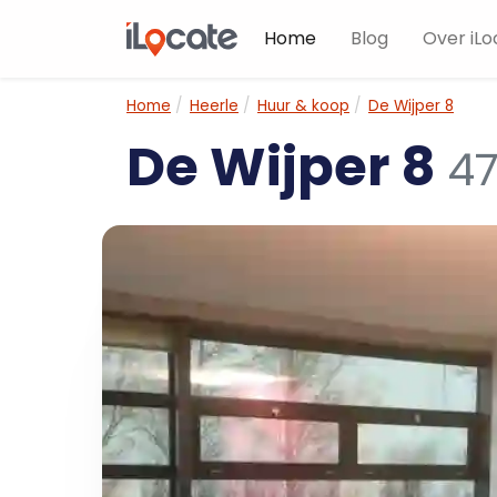
Home
Blog
Over iLo
Home
Heerle
Huur & koop
De Wijper 8
De Wijper 8
47