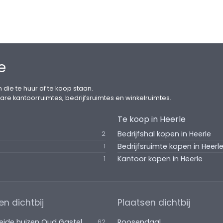
e
 die te huur of te koop staan.
are kantoorruimtes, bedrijfsruimtes en winkelruimtes.
Te koop in Heerle
Bedrijfshal kopen in Heerle
2
Bedrijfsruimte kopen in Heerl
1
Kantoor kopen in Heerle
1
en dichtbij
Plaatsen dichtbij
eide huizen Oud Gastel
Roosendaal
62