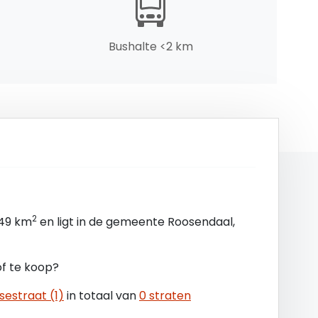
Bushalte <2 km
2
,49 km
en ligt in de gemeente Roosendaal,
of te koop?
sestraat (1)
in totaal van
0 straten