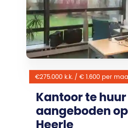
€275.000 k.k. / € 1.600 per ma
Kantoor te huur
aangeboden op 
Heerle