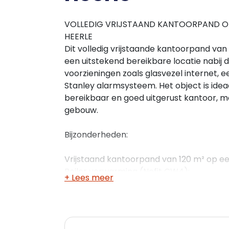
VOLLEDIG VRIJSTAAND KANTOORPAND OP 
HEERLE
Dit volledig vrijstaande kantoorpand van 
een uitstekend bereikbare locatie nabij
voorzieningen zoals glasvezel internet, 
Stanley alarmsysteem. Het object is ideaa
bereikbaar en goed uitgerust kantoor, 
gebouw.
Bijzonderheden:
Vrijstaand kantoorpand van 120 m² op een
Boiler verwarming (Nefit CW4);
+ Lees meer
Glasvezel internet aanwezig;
Meterkast met 5 groepen en een slimme
Stanley alarmsysteem;
Gelegen naast de snelweg, met goede be