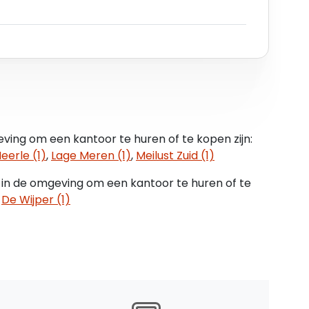
tuur.
n een fonteintje.
gebouw en biedt voldoende ruimte voor
 betegeld en deels voorzien van gazon en
 en functionele buitenruimte.
ving om een kantoor te huren of te kopen zijn:
n te goeder trouw weergegeven. Aan eventuele
eerle (1)
,
Lage Meren (1)
,
Meilust Zuid (1)
en rechten worden ontleend.*
 in de omgeving om een kantoor te huren of te
,
De Wijper (1)