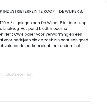
INDUSTRIETERREIN TE KOOP – DE WIJPER 8,
120 m² is gelegen aan De Wijper 8 in Heerle, op
 de snelweg. Het pand biedt moderne
een Nefit CW4 boiler voor verwarming en een
l voor bedrijven die op zoek zijn naar een goed
met voldoende parkeerplaatsen rondom het
 industrieterrein;
 meter;
reikbaarheid;