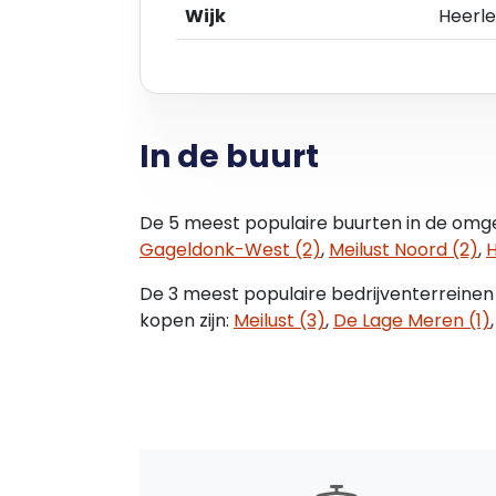
Wijk
Heerle
bedrijven met behoefte aan IT-infrastruc
Toilet Het betegelde toilet is voorzien va
Buitenruimte De tuin loopt rondom het 
In de buurt
parkeerplaatsen. De achtertuin is deels
sierbestrating, wat zorgt voor een nette
De 5 meest populaire buurten in de omge
Disclaimer: De genoemde kenmerken zij
Gageldonk-West (2)
,
Meilust Noord (2)
,
H
onvolkomenheden in de tekst kunnen ge
De 3 meest populaire bedrijventerreinen
kopen zijn:
Meilust (3)
,
De Lage Meren (1)