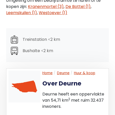
omgeving om een bedrijfsruimte te huren of te
kopen zijn:
Kranenmortel (3)
,
De Bottel (1)
,
Leemskuilen (1)
,
Westoever (1)
Treinstation <2 km
Bushalte <2 km
Home
Deurne
Huur & koop
Over Deurne
Deurne heeft een oppervlakte
2
van 54,71 km
met ruim 32.437
inwoners.