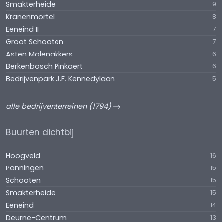
Smakterheide
9
Kranenmortel
8
Eeneind II
7
Groot Schooten
7
Asten Molenakkers
6
Berkenbosch Pinkaert
6
Bedrijvenpark J.F. Kennedylaan
5
alle bedrijventerreinen (1794)
Buurten dichtbij
Hoogveld
16
Panningen
15
Schooten
15
Smakterheide
15
Eeneind
14
Deurne-Centrum
13