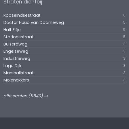
Straten dichtbij
Rooseindsestraat
6
Doctor Huub van Doorneweg
5
Half Elfje
5
Stationsstraat
5
Buizerdweg
3
Engelseweg
3
Industrieweg
3
Lage Dijk
3
Marshallstraat
3
Molenakkers
3
alle straten (11540)