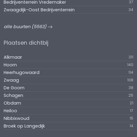
Bedrijventerrein Vredemaker
37
Zwaagdijk-Oost Bedrijventerrein
34
alle buurten (5563)
Plaatsen dichtbij
Alkmaar
311
Hoorn
140
Heerhugowaard
114
Zwaag
108
De Goorn
38
Schagen
25
Obdam
21
Heiloo
17
Nibbixwoud
15
Broek op Langedijk
14