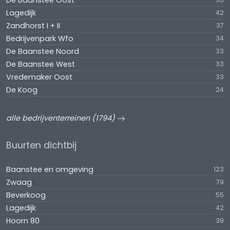
De Baanstee Oost
Lagedijk
42
Zandhorst I + II
37
Bedrijvenpark Wfo
34
De Baanstee Noord
33
De Baanstee West
33
Vredemaker Oost
33
De Koog
24
alle bedrijventerreinen (1794)
Buurten dichtbij
Baanstee en omgeving
123
Zwaag
79
Beverkoog
55
Lagedijk
42
Hoorn 80
39