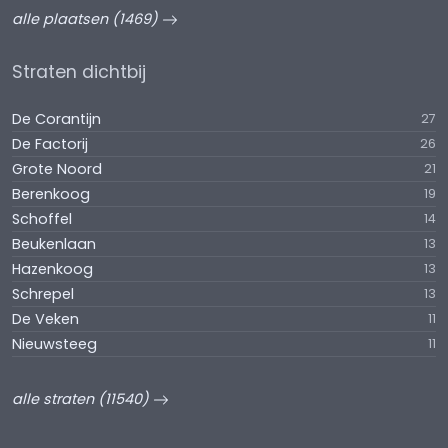
alle plaatsen (1469)
Straten dichtbij
De Corantijn
27
De Factorij
26
Grote Noord
21
Berenkoog
19
Schoffel
14
Beukenlaan
13
Hazenkoog
13
Schrepel
13
De Veken
11
Nieuwsteeg
11
alle straten (11540)