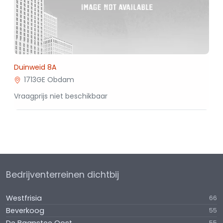
Duinweid 8A
1713GE Obdam
Vraagprijs niet beschikbaar
Bedrijventerreinen dichtbij
Westfrisia
66
Beverkoog
55
55