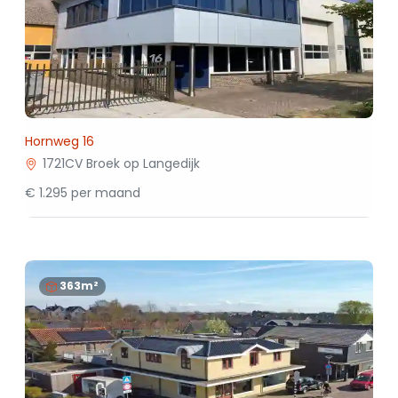
Hornweg 16
1721CV Broek op Langedijk
€ 1.295 per maand
363m²