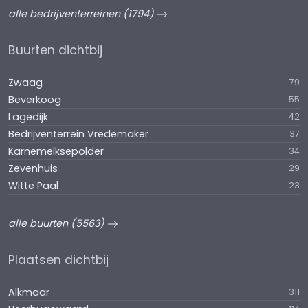
alle bedrijventerreinen (1794)
Buurten dichtbij
Zwaag
79
Beverkoog
55
Lagedijk
42
Bedrijventerrein Vredemaker
37
Karnemelksepolder
34
Zevenhuis
29
Witte Paal
23
alle buurten (5563)
Plaatsen dichtbij
Alkmaar
311