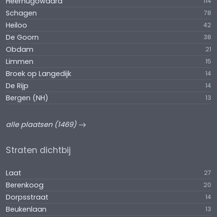
Heerhugowaard
114
Schagen
78
Heiloo
42
De Goorn
38
Obdam
21
Limmen
15
Broek op Langedijk
14
De Rijp
14
Bergen (NH)
13
alle plaatsen (1469)
Straten dichtbij
Laat
27
Berenkoog
20
Dorpsstraat
14
Beukenlaan
13