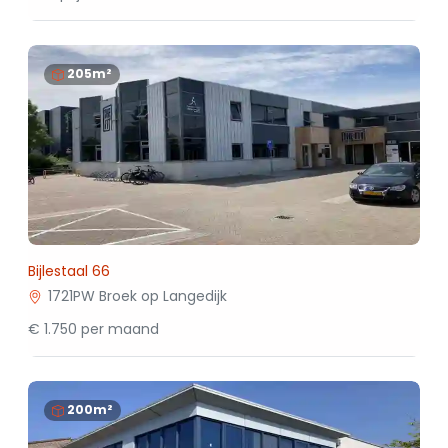
205m²
Bijlestaal 66
1721PW Broek op Langedijk
€ 1.750 per maand
200m²