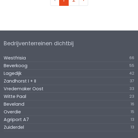
Bedrijventerreinen dichtbij
Westfrisia
66
Beverkoog
55
Lagedijk
42
Zandhorst I + II
37
Vredemaker Oost
33
Witte Paal
23
Beveland
16
Overdie
15
Agriport A7
13
Zuiderdel
13