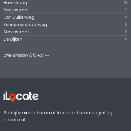
Hazenkoog
13
Robijnstraat
11
Jan Duikerweg
9
Kennemerstraatweg
9
Stevinstraat
9
De Dijken
8
alle straten (11540)
Bedrijfsruimte huren of kantoor huren begint bij
iLocate.nl