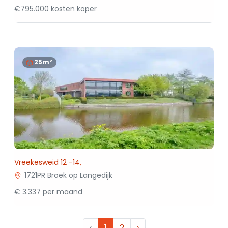
€795.000 kosten koper
25m²
Vreekesweid 12 -14,
1721PR Broek op Langedijk
€ 3.337 per maand
‹
1
2
›