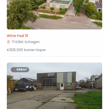
Witte Paal 111
1742NX Schagen
€825.000 kosten koper
466m²