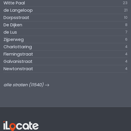
Witte Paal
23
de Langeloop
21
Dorpsstraat
10
De Dijken
8
de Lus
7
Zijperweg
6
Charlottaring
4
Flemingstraat
4
Galvanistraat
4
Newtonstraat
4
alle straten (11540)