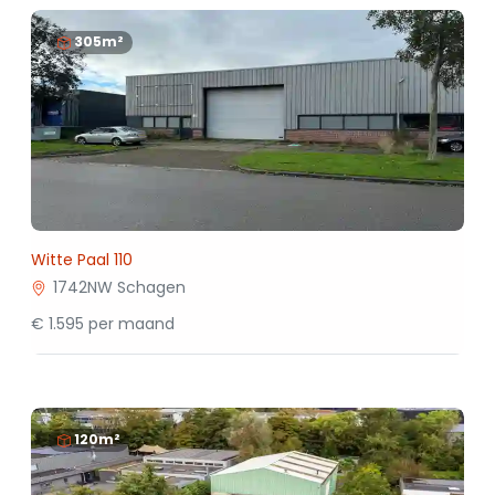
305m²
Witte Paal 110
1742NW Schagen
€ 1.595 per maand
120m²