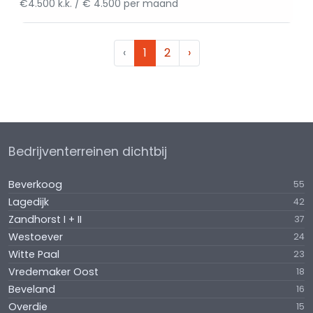
€4.500 k.k. / € 4.500 per maand
‹
1
2
›
Bedrijventerreinen dichtbij
Beverkoog
55
Lagedijk
42
Zandhorst I + II
37
Westoever
24
Witte Paal
23
Vredemaker Oost
18
Beveland
16
Overdie
15