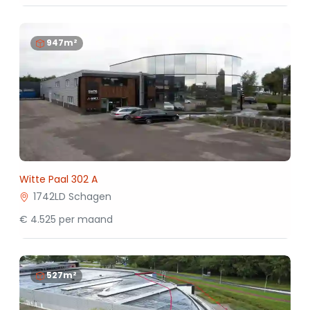
947m²
Witte Paal 302 A
1742LD Schagen
€ 4.525 per maand
527m²