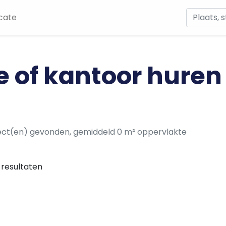
cate
e of kantoor huren
ect(en) gevonden, gemiddeld 0 m² oppervlakte
resultaten