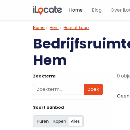
Home
Blog
Over iLo
Home
Hem
Huur of koop
Bedrijfsruimt
Hem
0 obj
Zoekterm
Zoek
Geen 
Soort aanbod
Huren
Kopen
Alles