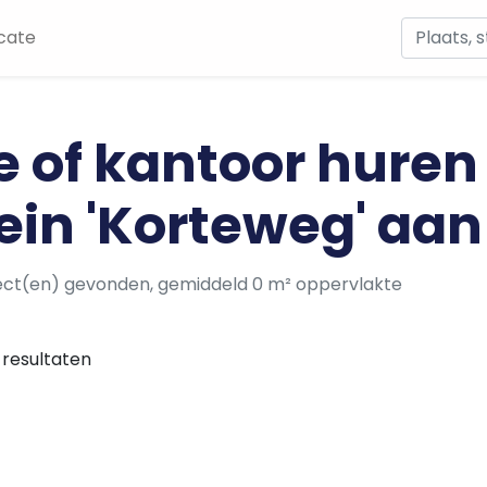
cate
e of kantoor huren
ein 'Korteweg' aa
ect(en) gevonden, gemiddeld 0 m² oppervlakte
resultaten