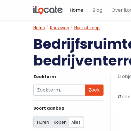
Home
Blog
Over iLo
Home
Korteweg
Huur of koop
Bedrijfsruimt
bedrijventerr
0 obj
Zoekterm
Zoek
Geen 
Soort aanbod
Huren
Kopen
Alles