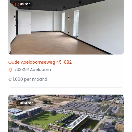
39m²
Oude Apeldoornseweg 45-082
7333NR Apeldoorn
€ 1.000 per maand
304m²