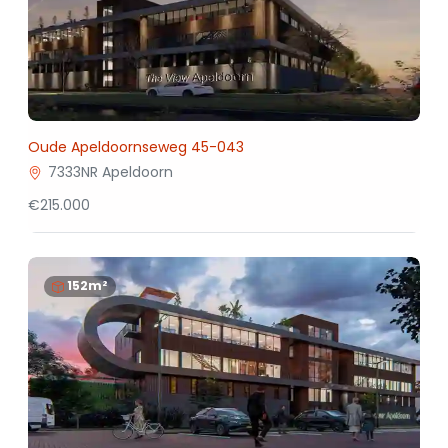
Oude Apeldoornseweg 45-043
7333NR Apeldoorn
€215.000
152m²