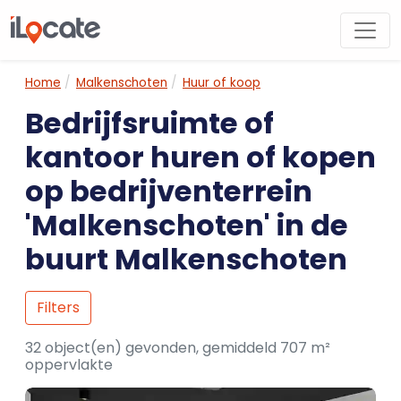
Home
Malkenschoten
Huur of koop
Bedrijfsruimte of
kantoor huren of kopen
op bedrijventerrein
'Malkenschoten' in de
buurt Malkenschoten
Filters
32 object(en) gevonden, gemiddeld 707 m²
oppervlakte