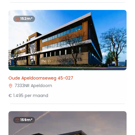
152m²
Oude Apeldoornseweg 45-027
7333NR Apeldoorn
€ 1.495 per maand
159m²