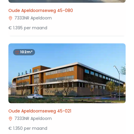
Oude Apeldoornseweg 45-080
7333NR Apeldoorn
€ 1.395 per maand
102m²
Oude Apeldoornseweg 45-021
7333NR Apeldoorn
€ 1.350 per maand