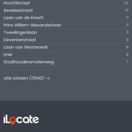
Hoofdstraat
22
Asselsestraat
13
Laan van de Kreeft
11
Prins Willem-Alexanderlaan
11
Tweelingenlaan
11
Deventerstraat
9
Laan van Westenenk
8
Linie
8
Stadhoudersmolenweg
7
alle straten (11540)