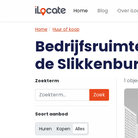
Home
Blog
Over iLo
Home
Huur of koop
Bedrijfsruimt
de Slikkenb
1 obj
Zoekterm
Zoek
Soort aanbod
Huren
Kopen
Alles