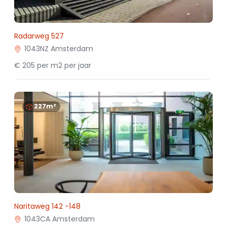
Radarweg 527
1043NZ Amsterdam
€ 205 per m2 per jaar
227m²
Naritaweg 142 -148
1043CA Amsterdam