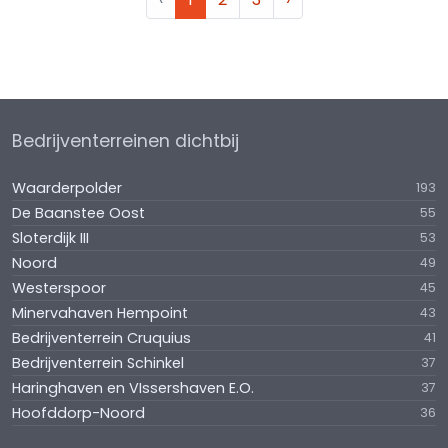
Bedrijventerreinen dichtbij
Waarderpolder
193
De Baanstee Oost
55
Sloterdijk III
53
Noord
49
Westerspoor
45
Minervahaven Hempoint
43
Bedrijventerrein Cruquius
41
Bedrijventerrein Schinkel
37
Haringhaven en VIssershaven E.O.
37
Hoofddorp-Noord
36