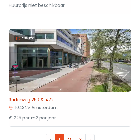
Huurprijs niet beschikbaar
790m²
Radarweg 250 & 472
1043NV Amsterdam
€ 225 per m2 per jaar
‹
1
2
3
›