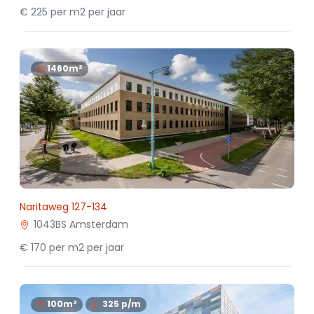
€ 225 per m2 per jaar
1460m²
Naritaweg 127-134
1043BS Amsterdam
€ 170 per m2 per jaar
100m²
325
p/m