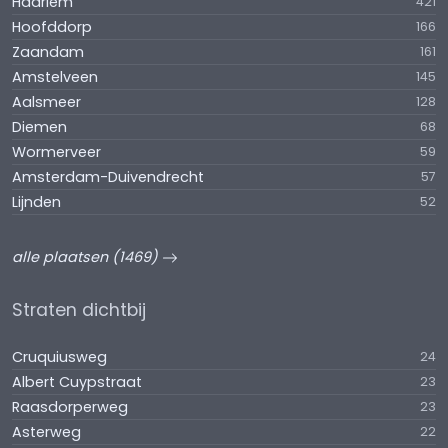
Haarlem
421
Hoofddorp
166
Zaandam
161
Amstelveen
145
Aalsmeer
128
Diemen
68
Wormerveer
59
Amsterdam-Duivendrecht
57
Lijnden
52
alle plaatsen (1469)
Straten dichtbij
Cruquiusweg
24
Albert Cuypstraat
23
Raasdorperweg
23
Asterweg
22