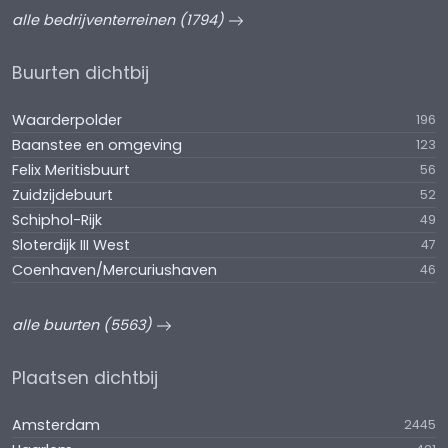
alle bedrijventerreinen (1794)
Buurten dichtbij
Waarderpolder
196
Baanstee en omgeving
123
Felix Meritisbuurt
56
Zuidzijdebuurt
52
Schiphol-Rijk
49
Sloterdijk III West
47
Coenhaven/Mercuriushaven
46
alle buurten (5563)
Plaatsen dichtbij
Amsterdam
2445