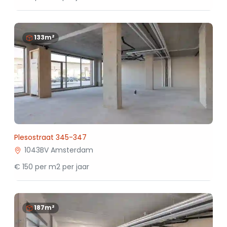
133m²
Plesostraat 345-347
1043BV Amsterdam
€ 150 per m2 per jaar
187m²