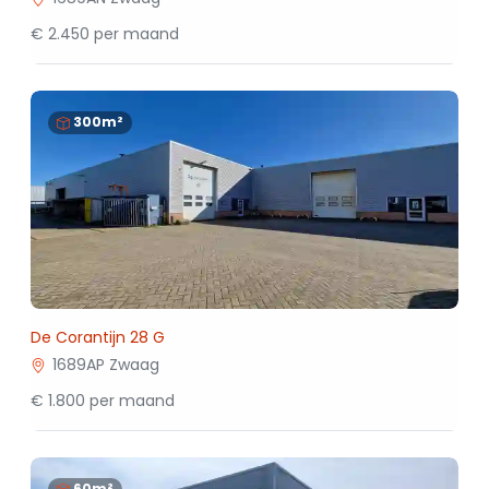
€ 2.450 per maand
300m²
De Corantijn 28 G
1689AP Zwaag
€ 1.800 per maand
60m²