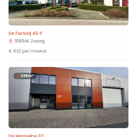
De Factorij 45-F
1689AK Zwaag
€ 632 per maand
335m²
De Marowijne 11 E