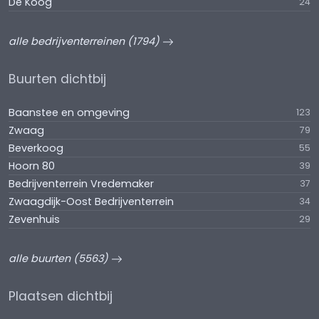
De Koog
24
alle bedrijventerreinen (1794)
Buurten dichtbij
Baanstee en omgeving
123
Zwaag
79
Beverkoog
55
Hoorn 80
39
Bedrijventerrein Vredemaker
37
Zwaagdijk-Oost Bedrijventerrein
34
Zevenhuis
29
alle buurten (5563)
Plaatsen dichtbij