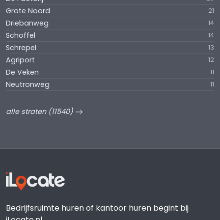
Grote Noord
21
Driebanweg
14
Schoffel
14
Schrepel
13
Agriport
12
De Veken
11
Neutronweg
11
alle straten (11540)
Bedrijfsruimte huren of kantoor huren begint bij
iLocate.nl