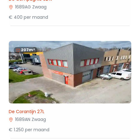
1689AG Zwaag
€ 400 per maand
207m²
De Corantijn 27L
1689AN Zwaag
€ 1.250 per maand