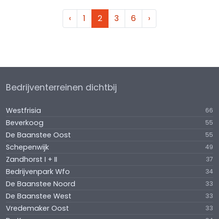
‹
1
2
3
6
›
Bedrijventerreinen dichtbij
Westfrisia
66
Beverkoog
55
De Baanstee Oost
55
Schepenwijk
49
Zandhorst I + II
37
Bedrijvenpark Wfo
34
De Baanstee Noord
33
De Baanstee West
33
Vredemaker Oost
33