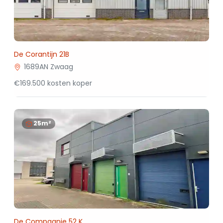
De Corantijn 21B
1689AN Zwaag
€169.500 kosten koper
25m²
De Compagnie 52 K