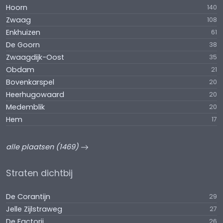
Hoorn
140
Zwaag
108
Enkhuizen
61
De Goorn
38
Zwaagdijk-Oost
35
Obdam
21
Bovenkarspel
20
Heerhugowaard
20
Medemblik
20
Hem
17
alle plaatsen (1469)
Straten dichtbij
De Corantijn
29
Jelle Zijlstraweg
27
De Factorij
26