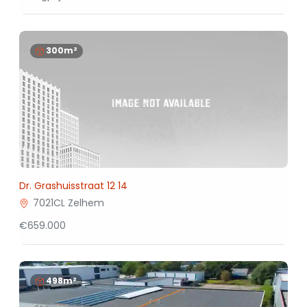
300m²
Dr. Grashuisstraat 12 14
7021CL Zelhem
€659.000
498m²