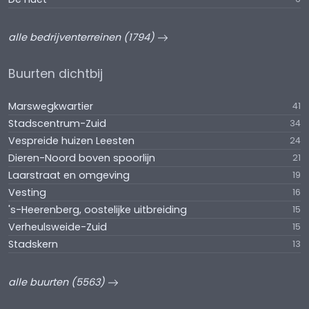
alle bedrijventerreinen (1794)
Buurten dichtbij
Marswegkwartier
41
Stadscentrum-Zuid
34
Vespreide huizen Leesten
24
Dieren-Noord boven spoorlijn
21
Laarstraat en omgeving
19
Vesting
16
's-Heerenberg, oostelijke uitbreiding
15
Verheulsweide-Zuid
15
Stadskern
13
alle buurten (5563)