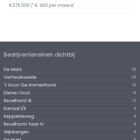
€375.000 / € 450 per maand
Bedrijventerreinen dichtbij
De Mars
36
Verheulsweide
26
't Goor-De Immenhorst
15
Dieren Oost
14
Revelhorst III
12
Kanaal I/II
9
Keppelseweg
9
Revelhorst fase IV
8
Wijnbergen
8
De Huet
6