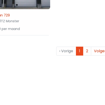
an 729
1TZ Monster
50 per maand
‹
Vorige
1
2
Volg