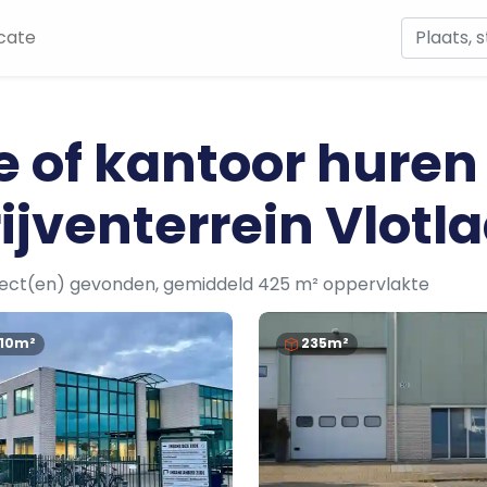
cate
e of kantoor huren
ijventerrein Vlotl
ject(en) gevonden, gemiddeld 425 m² oppervlakte
110m²
235m²