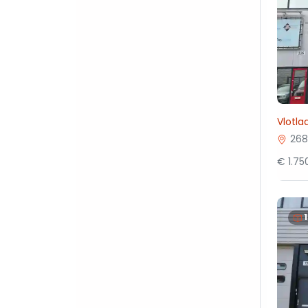
Vlotla
268
€ 1.7