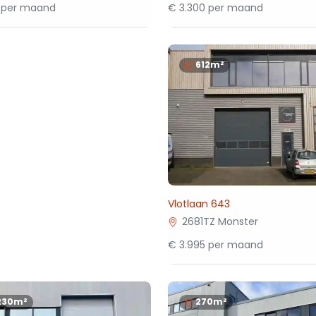
 per maand
€ 3.300 per maand
612m²
Vlotlaan 643
2681TZ Monster
€ 3.995 per maand
230m²
270m²