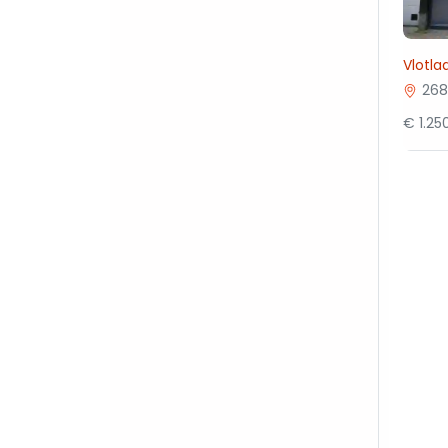
Vlotla
268
€ 1.2