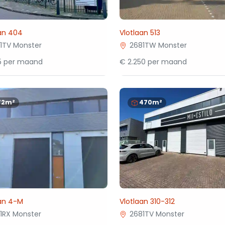
an 404
Vlotlaan 513
1TV Monster
2681TW Monster
75 per maand
€ 2.250 per maand
72m²
470m²
aan 4-M
Vlotlaan 310-312
1RX Monster
2681TV Monster