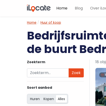
Home
Blog
Over iLo
Home
Huur of koop
Bedrijfsruimt
de buurt Bedr
18 ob
Zoekterm
Zoek
Soort aanbod
Huren
Kopen
Alles