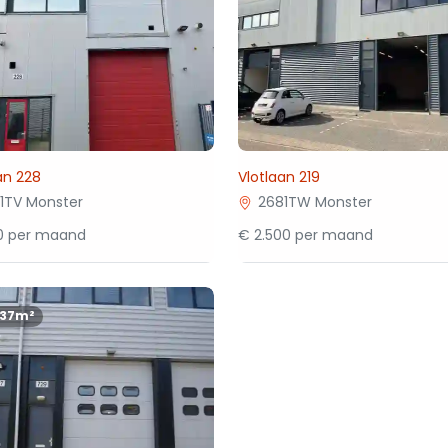
an 228
Vlotlaan 219
1TV Monster
2681TW Monster
50 per maand
€ 2.500 per maand
137m²