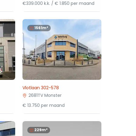
€339.000 k.k. / € 1.850 per maand
1561m²
Vlotlaan 302-578
2681TV Monster
€ 13.750 per maand
229m²