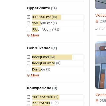
Oppervlakte
(12)
Vlotla
100-250 m²
(10)
268
250-500 m²
(3)
€ 1.5
1000-1500 m²
(2)
Meer
Gebruiksdoel
(9)
Bedrijfshal
(14)
Bedrijfsruimte
(8)
Kantoor
(3)
Meer
Bouwperiode
(11)
Vlotl
2001 tot 2010
(9)
268
1991 tot 2000
(6)