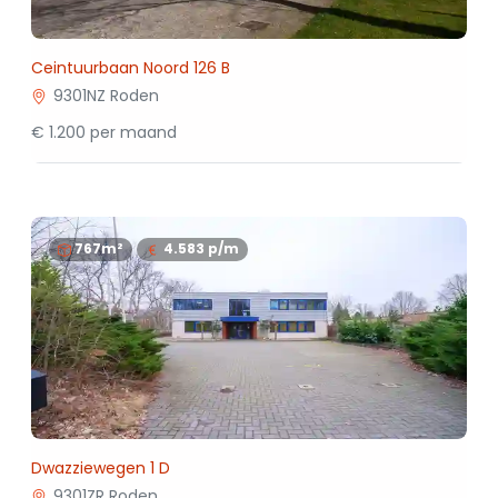
Ceintuurbaan Noord 126 B
9301NZ Roden
€ 1.200 per maand
767m²
4.583
p/m
Dwazziewegen 1 D
9301ZR Roden