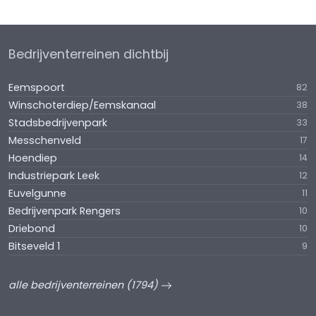
Bedrijventerreinen dichtbij
Eemspoort
82
Winschoterdiep/Eemskanaal
38
Stadsbedrijvenpark
33
Messchenveld
17
Hoendiep
14
Industriepark Leek
12
Euvelgunne
11
Bedrijvenpark Rengers
10
Driebond
10
Bitseveld 1
9
alle bedrijventerreinen (1794)