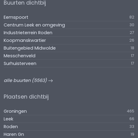
Buurten dichtbij
Eemspoort
82
Centrum Leek en omgeving
30
Industrieterrein Roden
27
Koopmanskwartier
26
Buitengebied Midwolde
18
Messchenveld
17
Surhuisterveen
17
alle buurten (5563)
Plaatsen dichtbij
Groningen
465
Leek
66
Roden
33
Haren Gn
19