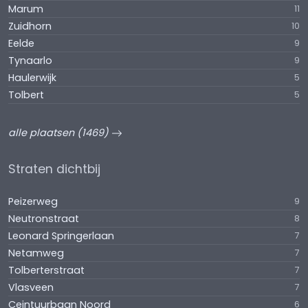
Marum
11
Zuidhorn
10
Eelde
9
Tynaarlo
9
Haulerwijk
5
Tolbert
5
alle plaatsen (1469)
Straten dichtbij
Peizerweg
9
Neutronstraat
8
Leonard Springerlaan
7
Netamweg
7
Tolberterstraat
7
Vlasveen
7
Ceintuurbaan Noord
6