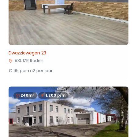
Dwazziewegen 23
9301ZR Roden
€ 95 per m2 per jaar
240m²
1.200
p/m