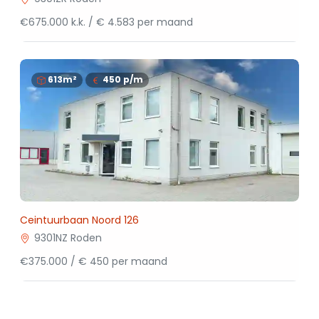
€675.000 k.k. / € 4.583 per maand
613m²
450
p/m
Ceintuurbaan Noord 126
9301NZ Roden
€375.000 / € 450 per maand