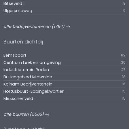
Bitseveld 1
9
Ulgersmaweg
9
alle bedrijventerreinen (1794)
Buurten dichtbij
Eemspoort
82
Centrum Leek en omgeving
30
Industrieterrein Roden
27
Buitengebied Midwolde
18
Kolham Bedrijventerrein
16
Hortusbuurt-Ebbingekwartier
15
Messchenveld
15
alle buurten (5563)