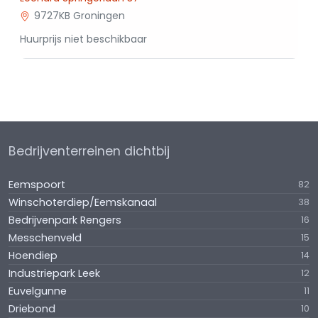
9727KB Groningen
Huurprijs niet beschikbaar
Bedrijventerreinen dichtbij
Eemspoort
82
Winschoterdiep/Eemskanaal
38
Bedrijvenpark Rengers
16
Messchenveld
15
Hoendiep
14
Industriepark Leek
12
Euvelgunne
11
Driebond
10