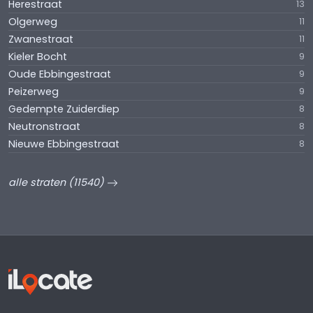
Herestraat
13
Olgerweg
11
Zwanestraat
11
Kieler Bocht
9
Oude Ebbingestraat
9
Peizerweg
9
Gedempte Zuiderdiep
8
Neutronstraat
8
Nieuwe Ebbingestraat
8
alle straten (11540)