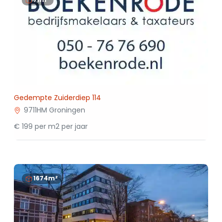
Gedempte Zuiderdiep 114
9711HM Groningen
€ 199 per m2 per jaar
1674m²