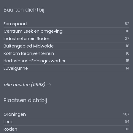
Buurten dichtbij
Eemspoort
82
Centrum Leek en omgeving
30
Industrieterrein Roden
27
Buitengebied Midwolde
18
Kolham Bedrijventerrein
16
Hortusbuurt-Ebbingekwartier
15
Euvelgunne
14
alle buurten (5563)
Plaatsen dichtbij
Groningen
467
Leek
64
Roden
33