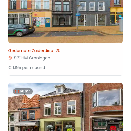
Gedempte Zuiderdiep 120
9711HM Groningen
€ 1.195 per maand
60m²