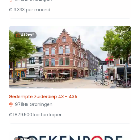
€ 3.333 per maand
412m²
Gedempte Zuiderdiep 43 - 43A
9711HB Groningen
€1.879.500 kosten koper
71m²