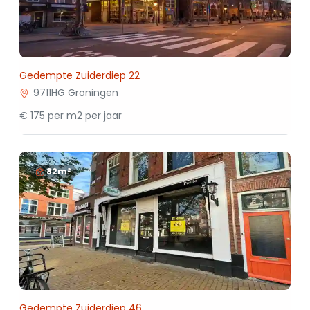
Gedempte Zuiderdiep 22
9711HG Groningen
€ 175 per m2 per jaar
82m²
Gedempte Zuiderdiep 46