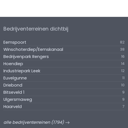
Bedrijventerreinen dichtbij
Eemspoort
82
Winschoterdiep/Eemskanaal
38
Bedrijvenpark Rengers
16
Hoendiep
14
Industriepark Leek
12
Euvelgunne
11
Driebond
10
Bitseveld 1
9
Ulgersmaweg
9
Haarveld
7
alle bedrijventerreinen (1794)