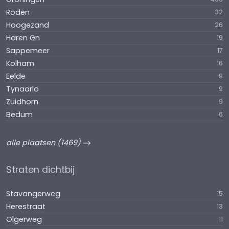
Roden
32
Hoogezand
26
Haren Gn
19
Sappemeer
17
Kolham
16
Eelde
9
Tynaarlo
9
Zuidhorn
9
Bedum
6
alle plaatsen (1469)
Straten dichtbij
Stavangerweg
15
Herestraat
13
Olgerweg
11