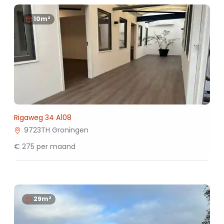
10m²
Rigaweg 34 A108
9723TH Groningen
€ 275 per maand
29m²