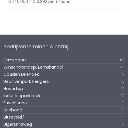
€445.000 / € 2.292 per maand
Bedrijventerreinen dichtbij
Eemspoort
82
Winschoterdiep/Eemskanaal
38
Gouden Driehoek
19
Bedrijvenpark Rengers
16
Hoendiep
14
Industriepark Leek
12
Euvelgunne
11
Driebond
10
Bitseveld 1
9
Ulgersmaweg
9