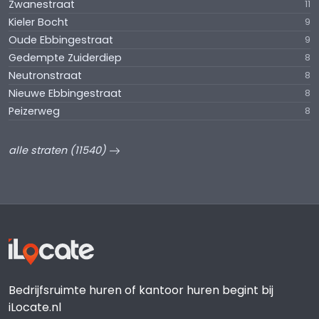
Zwanestraat
11
Kieler Bocht
9
Oude Ebbingestraat
9
Gedempte Zuiderdiep
8
Neutronstraat
8
Nieuwe Ebbingestraat
8
Peizerweg
8
alle straten (11540)
Bedrijfsruimte huren of kantoor huren begint bij
iLocate.nl