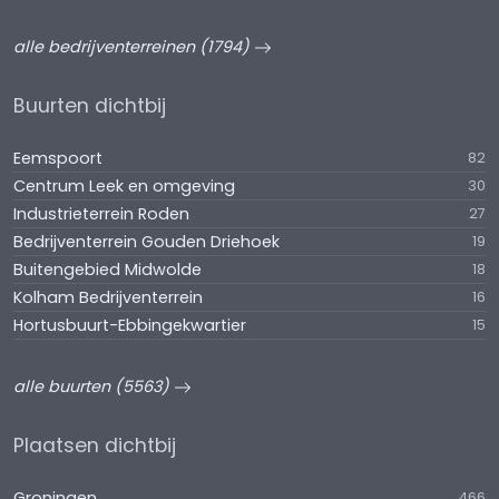
alle bedrijventerreinen (1794)
Buurten dichtbij
Eemspoort
82
Centrum Leek en omgeving
30
Industrieterrein Roden
27
Bedrijventerrein Gouden Driehoek
19
Buitengebied Midwolde
18
Kolham Bedrijventerrein
16
Hortusbuurt-Ebbingekwartier
15
alle buurten (5563)
Plaatsen dichtbij
Groningen
466