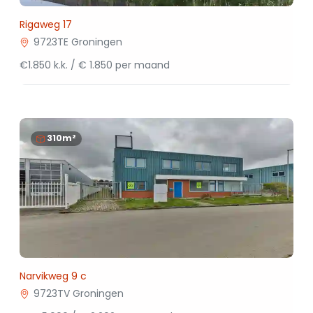
Rigaweg 17
9723TE Groningen
€1.850 k.k. / € 1.850 per maand
310m²
Narvikweg 9 c
9723TV Groningen