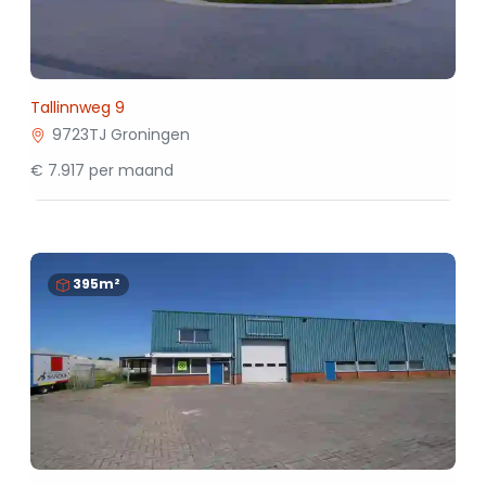
Tallinnweg 9
9723TJ Groningen
€ 7.917 per maand
395m²