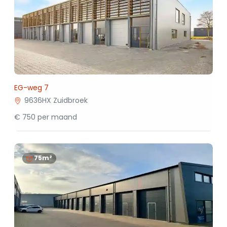
EG-weg 7
9636HX Zuidbroek
€ 750 per maand
75m²