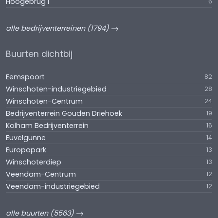
Hoogebrug I
6
alle bedrijventerreinen (1794)
Buurten dichtbij
Eemspoort
82
Winschoten-industriegebied
28
Winschoten-Centrum
24
Bedrijventerrein Gouden Driehoek
19
Kolham Bedrijventerrein
16
Euvelgunne
14
Europapark
13
Winschoterdiep
13
Veendam-Centrum
12
Veendam-industriegebied
12
alle buurten (5563)