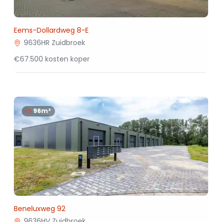
Eems-Dollardweg 8-E
9636HR Zuidbroek
€67.500 kosten koper
96m²
Beneluxweg 92
9636HV Zuidbroek