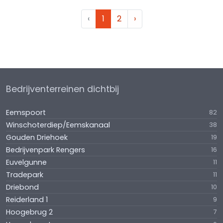
‹
1
2
›
Bedrijventerreinen dichtbij
Eemspoort
82
Winschoterdiep/Eemskanaal
38
Gouden Driehoek
19
Bedrijvenpark Rengers
16
Euvelgunne
11
Tradepark
11
Driebond
10
Reiderland 1
9
Hoogebrug 2
7