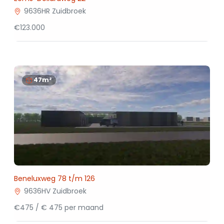
9636HR Zuidbroek
€123.000
47m²
Beneluxweg 78 t/m 126
9636HV Zuidbroek
€475 / € 475 per maand