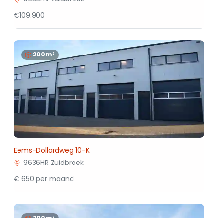
€109.900
200m²
Eems-Dollardweg 10-K
9636HR Zuidbroek
€ 650 per maand
200m²