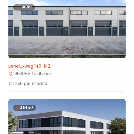
190m²
Beneluxweg 140-142
9636HV Zuidbroek
€ 1.250 per maand
264m²