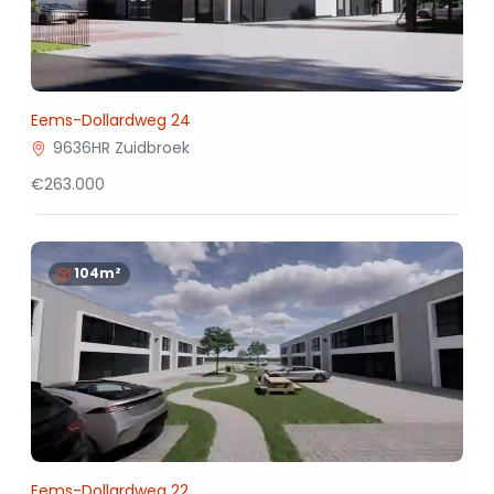
Eems-Dollardweg 24
9636HR Zuidbroek
€263.000
104m²
Eems-Dollardweg 22