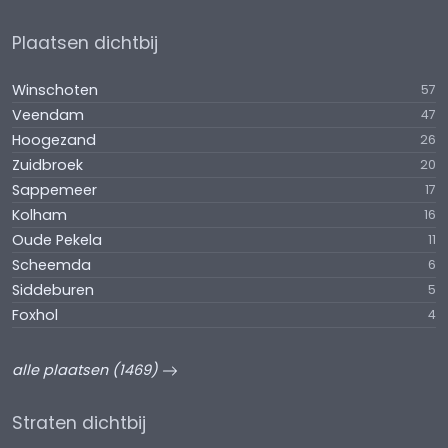
Plaatsen dichtbij
Winschoten
57
Veendam
47
Hoogezand
26
Zuidbroek
20
Sappemeer
17
Kolham
16
Oude Pekela
11
Scheemda
6
Siddeburen
5
Foxhol
4
alle plaatsen (1469)
Straten dichtbij