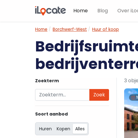
Home
Blog
Over iLo
Home
Borchwerf-West
Huur of koop
Bedrijfsruimt
bedrijventerr
3 obj
Zoekterm
Zoek
Soort aanbod
Huren
Kopen
Alles