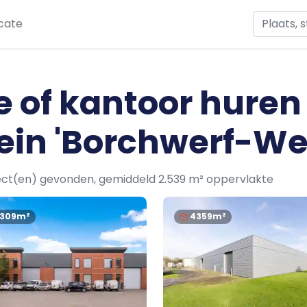
cate
e of kantoor huren
ein 'Borchwerf-We
ect(en) gevonden, gemiddeld 2.539 m² oppervlakte
1309m²
4359m²