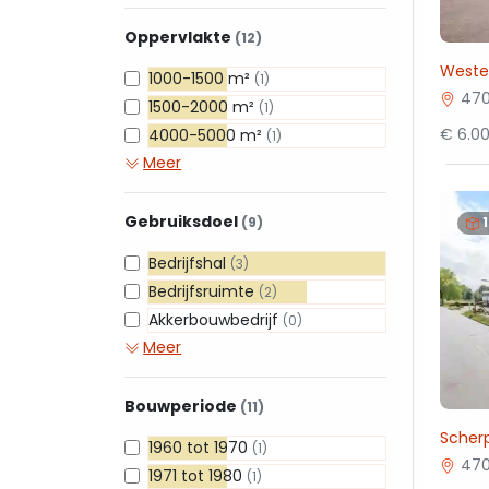
Oppervlakte
(12)
Westel
1000-1500 m²
(1)
470
1500-2000 m²
(1)
€ 6.0
4000-5000 m²
(1)
Meer
Gebruiksdoel
(9)
Bedrijfshal
(3)
Bedrijfsruimte
(2)
Akkerbouwbedrijf
(0)
Meer
Bouwperiode
(11)
Scher
1960 tot 1970
(1)
470
1971 tot 1980
(1)