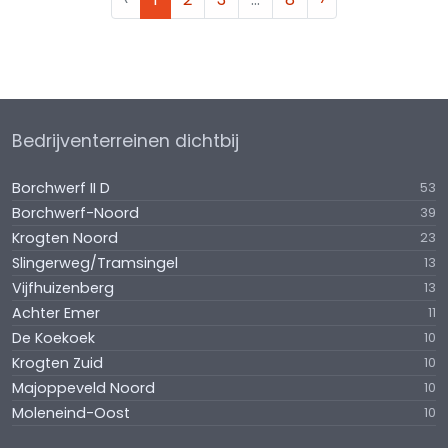
Bedrijventerreinen dichtbij
Borchwerf II D
53
Borchwerf-Noord
39
Krogten Noord
23
Slingerweg/Tramsingel
13
Vijfhuizenberg
13
Achter Emer
11
De Koekoek
10
Krogten Zuid
10
Majoppeveld Noord
10
Moleneind-Oost
10