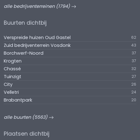
alle bedrijventerreinen (1794)
Buurten dichtbij
Verspreide huizen Oud Gastel
62
Zuid bedrijventerrein Vosdonk
43
Borchwerf-Noord
37
Krogten
37
Chassé
32
Tuinzigt
27
City
26
Velletri
24
Brabantpark
20
alle buurten (5563)
Plaatsen dichtbij