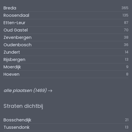
Breda
365
Roosendaal
135
Etten-Leur
87
Oud Gastel
70
Zevenbergen
38
Oudenbosch
36
Zundert
14
Rijsbergen
13
Moerdijk
9
Hoeven
8
alle plaatsen (1469)
Straten dichtbij
Bosschendijk
21
Tussendonk
13