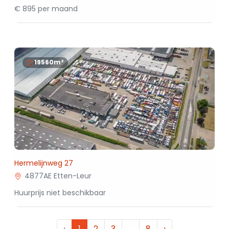
€ 895 per maand
19560m²
Hermelijnweg 27
4877AE Etten-Leur
Huurprijs niet beschikbaar
‹
1
2
3
…
8
›