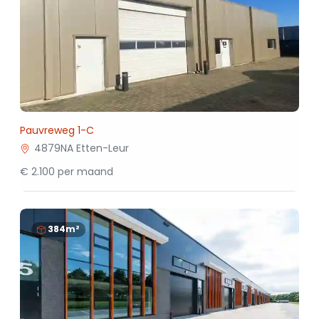
Pauvreweg 1-C
4879NA Etten-Leur
€ 2.100 per maand
384m²