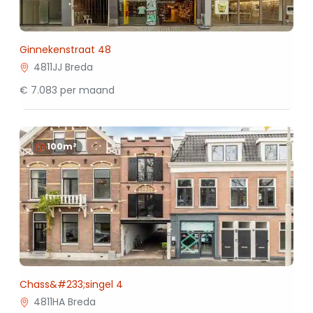
Ginnekenstraat 48
4811JJ Breda
€ 7.083 per maand
100m²
Chass&#233;singel 4
4811HA Breda