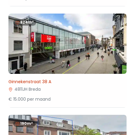
924m²
Ginnekenstraat 38 A
4811JH Breda
€ 15.000 per maand
190m²