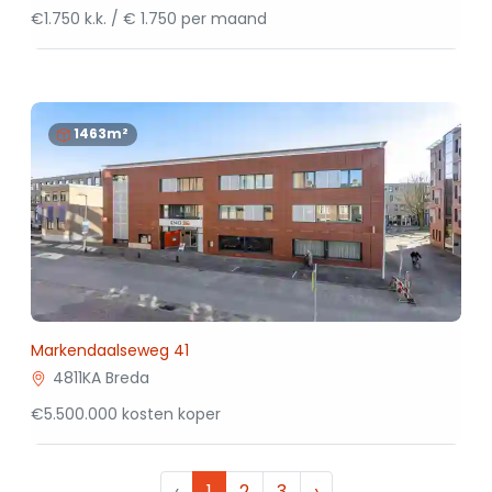
€1.750 k.k. / € 1.750 per maand
1463m²
Markendaalseweg 41
4811KA Breda
€5.500.000 kosten koper
‹
1
2
3
›