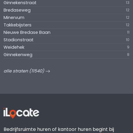
Ginnekenstraat
13
Bredaseweg
12
Minervum
12
Takkebijsters
12
Nieuwe Bredase Baan
11
Stadionstraat
10
Weidehek
9
Ginnekenweg
8
alle straten (11540)
Bedrijfsruimte huren of kantoor huren begint bij