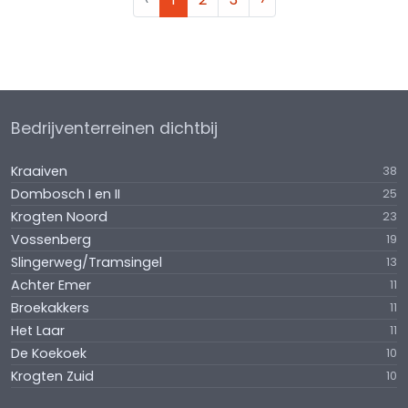
Bedrijventerreinen dichtbij
Kraaiven
38
Dombosch I en II
25
Krogten Noord
23
Vossenberg
19
Slingerweg/Tramsingel
13
Achter Emer
11
Broekakkers
11
Het Laar
11
De Koekoek
10
Krogten Zuid
10