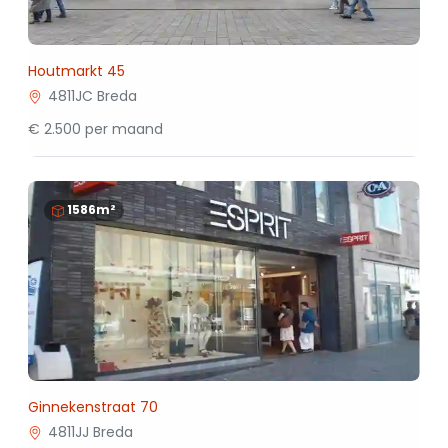
Houtmarkt 45
4811JC Breda
€ 2.500 per maand
1586m²
Ginnekenstraat 70
4811JJ Breda