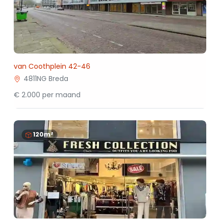
van Coothplein 42-46
4811NG Breda
€ 2.000 per maand
120m²