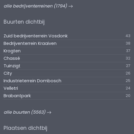
alle bedrijventerreinen (1794)
Buurten dichtbij
Zuid bedrijventerrein Vosdonk
43
Bedrijventerrein Kraaiven
38
Krogten
37
Chassé
32
Tuinzigt
27
City
26
Industrieterrein Dombosch
25
Velletri
24
Brabantpark
20
alle buurten (5563)
Plaatsen dichtbij