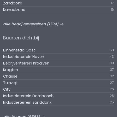
Zanddonk
17
Kanaalzone
16
alle bedrijventerreinen (1794)
Buurten dichtbij
Binnenstad Oost
53
Industrieterrein Haven
43
Bedrijventerrein Kraaiven
38
Krogten
37
Chassé
32
Tuinzigt
27
City
26
Industrieterrein Dombosch
25
Industrieterrein Zanddonk
25
alle buurten (5563)