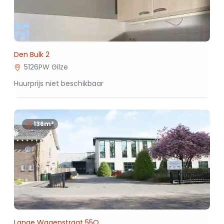
Den Bulk 2
5126PW Gilze
Huurprijs niet beschikbaar
136m²
Lange Wagenstraat 55O