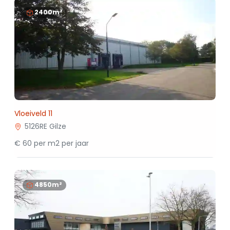
2400m²
Vloeiveld 11
5126RE Gilze
€ 60 per m2 per jaar
4850m²