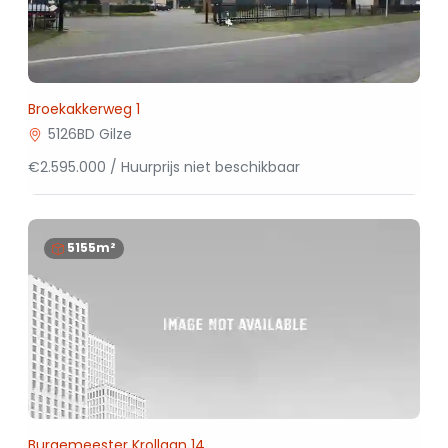
Broekakkerweg 1
5126BD Gilze
€2.595.000 / Huurprijs niet beschikbaar
5155m²
Burgemeester Krollaan 14