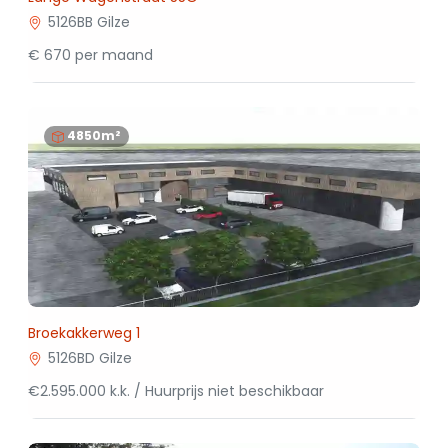
5126BB Gilze
€ 670 per maand
4850m²
Broekakkerweg 1
5126BD Gilze
€2.595.000 k.k. / Huurprijs niet beschikbaar