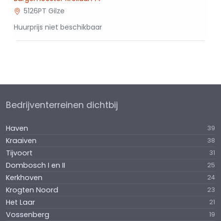
5126PT Gilze
Huurprijs niet beschikbaar
Bedrijventerreinen dichtbij
Haven
39
Kraaiven
38
Tijvoort
31
Dombosch I en II
25
Kerkhoven
24
Krogten Noord
23
Het Laar
21
Vossenberg
19