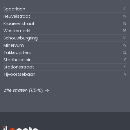
Spoorlaan
21
Heuvelstraat
19
Kraaivenstraat
19
Westermarkt
16
Schouwburgring
13
Minervum
12
Takkebijsters
12
Stadhuisplein
9
Stationsstraat
9
Tijvoortsebaan
9
alle straten (11540)