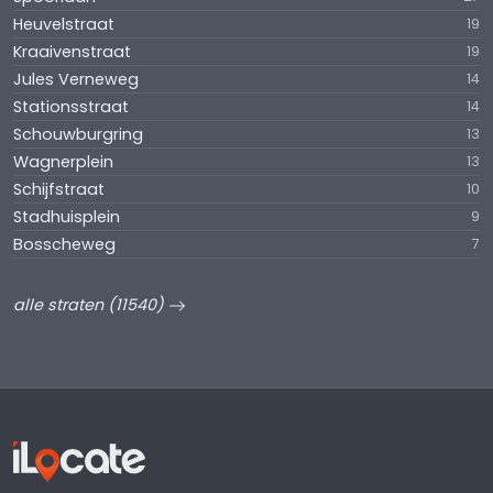
Heuvelstraat
19
Kraaivenstraat
19
Jules Verneweg
14
Stationsstraat
14
Schouwburgring
13
Wagnerplein
13
Schijfstraat
10
Stadhuisplein
9
Bosscheweg
7
alle straten (11540)