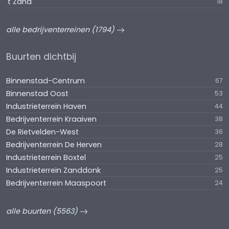
't Zand
18
alle bedrijventerreinen (1794)
Buurten dichtbij
Binnenstad-Centrum
67
Binnenstad Oost
53
Industrieterrein Haven
44
Bedrijventerrein Kraaiven
38
De Rietvelden-West
36
Bedrijventerrein De Herven
28
Industrieterrein Boxtel
25
Industrieterrein Zanddonk
25
Bedrijventerrein Maaspoort
24
alle buurten (5563)