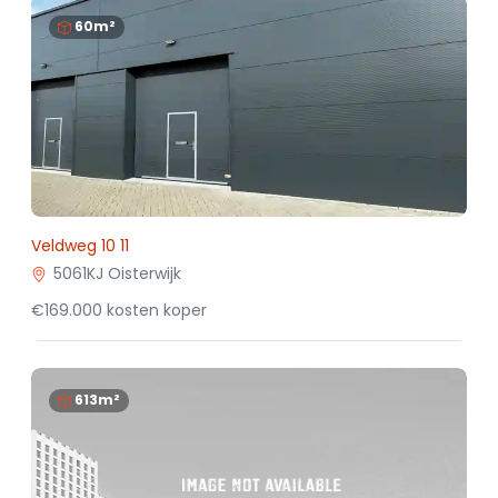
60m²
Veldweg 10 11
5061KJ Oisterwijk
€169.000 kosten koper
613m²