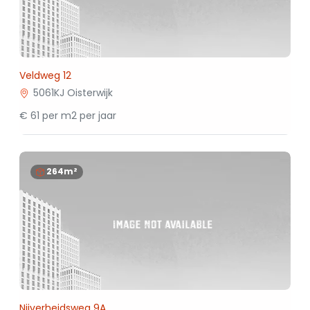
Veldweg 12
5061KJ Oisterwijk
€ 61 per m2 per jaar
264m²
Nijverheidsweg 9A