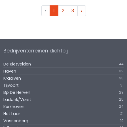
‹
1
2
3
›
Bedrijventerreinen dichtbij
De Rietvelden
44
Haven
39
Kraaiven
38
Tijvoort
31
Bp De Herven
29
Ladonk/Vorst
25
Kerkhoven
24
Het Laar
21
Vossenberg
19