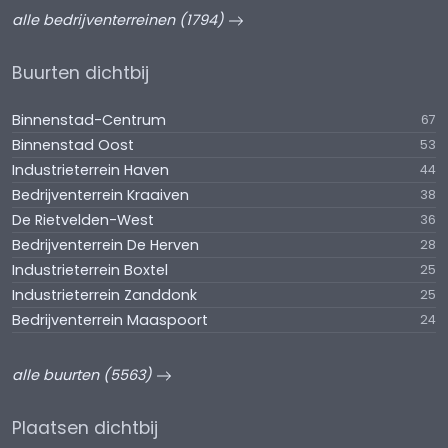
alle bedrijventerreinen (1794)
Buurten dichtbij
Binnenstad-Centrum
67
Binnenstad Oost
53
Industrieterrein Haven
44
Bedrijventerrein Kraaiven
38
De Rietvelden-West
36
Bedrijventerrein De Herven
28
Industrieterrein Boxtel
25
Industrieterrein Zanddonk
25
Bedrijventerrein Maaspoort
24
alle buurten (5563)
Plaatsen dichtbij