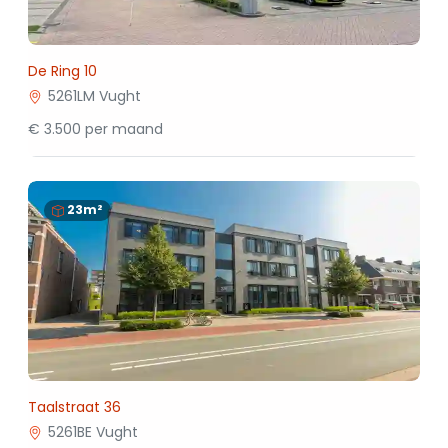
De Ring 10
5261LM Vught
€ 3.500 per maand
23m²
Taalstraat 36
5261BE Vught