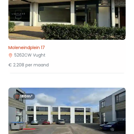
Moleneindplein 17
5262CW Vught
€ 2.208 per maand
180m²