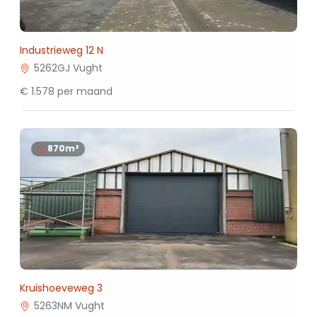
Industrieweg 12 N
5262GJ Vught
€ 1.578 per maand
870m²
Kruishoeveweg 3
5263NM Vught