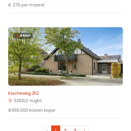
€ 275 per maand
44m²
Esscheweg 252
5262LD Vught
€665.000 kosten koper
‹
1
2
3
›