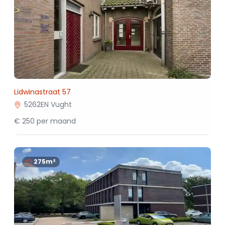
Lidwinastraat 57
5262EN Vught
€ 250 per maand
275m²