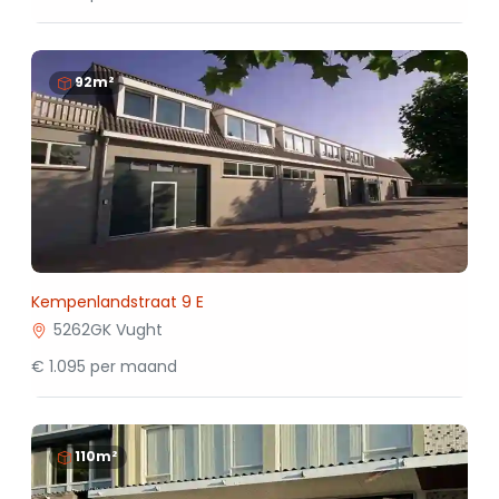
92m²
Kempenlandstraat 9 E
5262GK Vught
€ 1.095 per maand
110m²