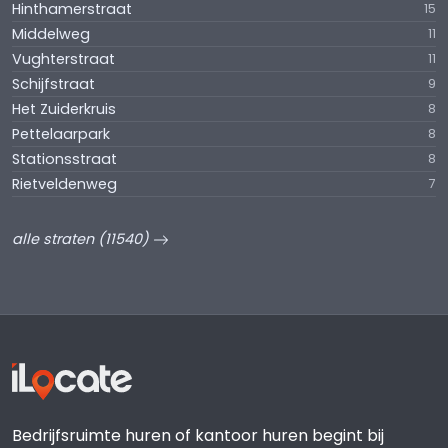
Hinthamerstraat
15
Middelweg
11
Vughterstraat
11
Schijfstraat
9
Het Zuiderkruis
8
Pettelaarpark
8
Stationsstraat
8
Rietveldenweg
7
alle straten (11540)
Bedrijfsruimte huren of kantoor huren begint bij