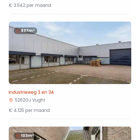
€ 3.542 per maand
937m²
Industrieweg 3 en 3A
5262GJ Vught
€ 4.125 per maand
103m²