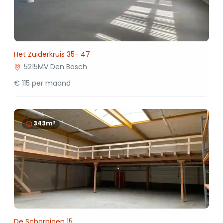
Het Zuiderkruis 35- 47
5215MV Den Bosch
€ 115 per maand
343m²
De Schorpioen 15