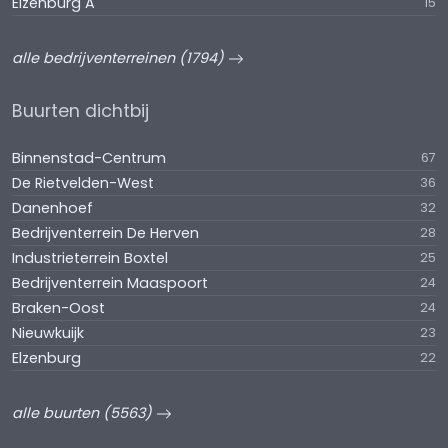
Elzenburg A
15
alle bedrijventerreinen (1794)
Buurten dichtbij
Binnenstad-Centrum
67
De Rietvelden-West
36
Danenhoef
32
Bedrijventerrein De Herven
28
Industrieterrein Boxtel
25
Bedrijventerrein Maaspoort
24
Braken-Oost
24
Nieuwkuijk
23
Elzenburg
22
alle buurten (5563)