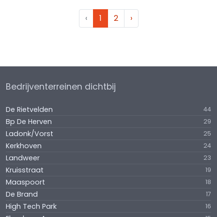
‹
1
2
›
Bedrijventerreinen dichtbij
De Rietvelden
44
Bp De Herven
29
Ladonk/Vorst
25
Kerkhoven
24
Landweer
23
Kruisstraat
19
Maaspoort
18
De Brand
17
High Tech Park
16