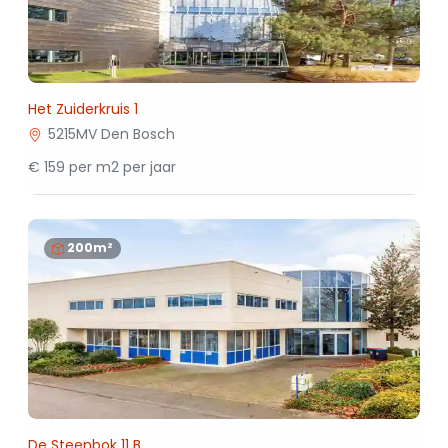
Het Zuiderkruis 1
5215MV Den Bosch
€ 159 per m2 per jaar
200m²
De Steenbok 11 B