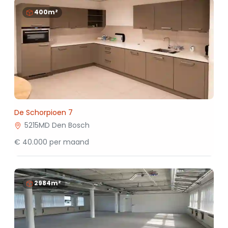
400m²
De Schorpioen 7
5215MD Den Bosch
€ 40.000 per maand
2984m²