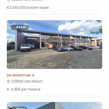
€2.450.000 kosten koper
623m²
De Waterman 4
5215MX Den Bosch
€ 4.958 per maand
55m²