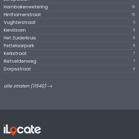
Hambakenwetering
16
Hinthamerstraat
15
Vughterstraat
11
Kievitsven
9
Het Zuiderkruis
8
Pettelaarpark
8
Kerkstraat
7
Rietveldenweg
7
Dorpsstraat
6
alle straten (11540)