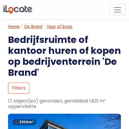
Home
De Brand
Huur of koop
Bedrijfsruimte of
kantoor huren of kopen
op bedrijventerrein 'De
Brand'
Filters
17 object(en) gevonden, gemiddeld 1.821 m²
oppervlakte
3100m²