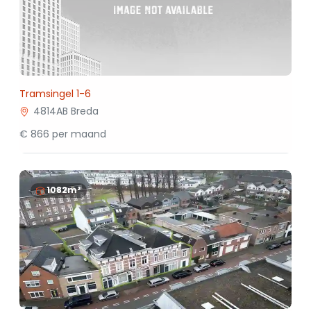
Tramsingel 1-6
4814AB Breda
€ 866 per maand
1082m²