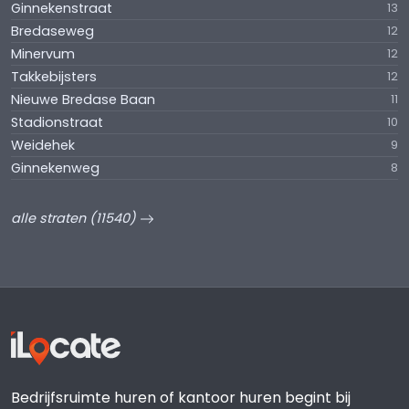
Ginnekenstraat
13
Bredaseweg
12
Minervum
12
Takkebijsters
12
Nieuwe Bredase Baan
11
Stadionstraat
10
Weidehek
9
Ginnekenweg
8
alle straten (11540)
Bedrijfsruimte huren of kantoor huren begint bij