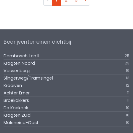
Bedrijventerreinen dichtbij
Dombosch I en II
25
Krogten Noord
23
Vossenberg
19
Slingerweg/Tramsingel
13
Kraaiven
12
Achter Emer
11
Broekakkers
11
De Koekoek
10
Krogten Zuid
10
Moleneind-Oost
10