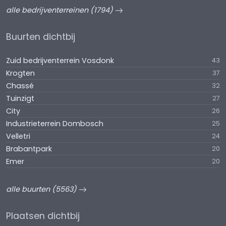
alle bedrijventerreinen (1794)
Buurten dichtbij
Zuid bedrijventerrein Vosdonk
43
Krogten
37
Chassé
32
Tuinzigt
27
City
26
Industrieterrein Dombosch
25
Velletri
24
Brabantpark
20
Emer
20
alle buurten (5563)
Plaatsen dichtbij