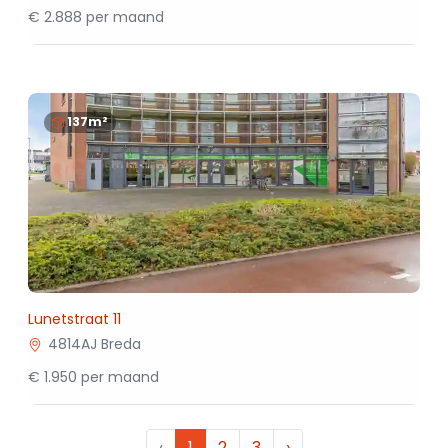
€ 2.888 per maand
137m²
Lunetstraat 11
4814AJ Breda
€ 1.950 per maand
‹
1
2
3
›