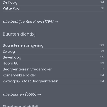
De Koog
24
Witte Paal
21
alle bedrijventerreinen (1794)
Buurten dichtbij
Baanstee en omgeving
123
Zwaag
79
Beverkoog
55
Hoorn 80
39
Bedrijventerrein Vredemaker
37
Karnemelksepolder
34
Zwaagdijk-Oost Bedrijventerrein
34
alle buurten (5563)