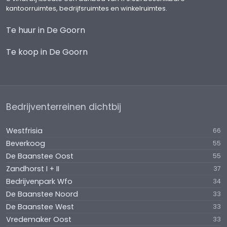
kantoorruimtes, bedrijfsruimtes en winkelruimtes.
Te huur in De Goorn
Te koop in De Goorn
Bedrijventerreinen dichtbij
Westfrisia
66
Beverkoog
55
De Baanstee Oost
55
Zandhorst I + II
37
Bedrijvenpark Wfo
34
De Baanstee Noord
33
De Baanstee West
33
Vredemaker Oost
33