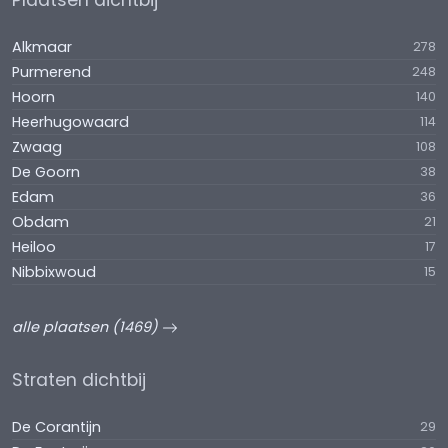
Plaatsen dichtbij
Alkmaar
278
Purmerend
248
Hoorn
140
Heerhugowaard
114
Zwaag
108
De Goorn
38
Edam
36
Obdam
21
Heiloo
17
Nibbixwoud
15
alle plaatsen (1469)
Straten dichtbij
De Corantijn
29