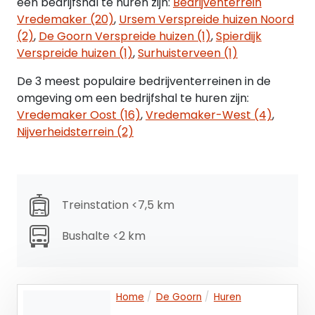
Gebruik: uitsluitend geoorloofd gebruik, op het
een bedrijfshal te huren zijn:
Bedrijventerrein
gebruik conform een op te stellen
Vredemaker (20)
,
Ursem Verspreide huizen Noord
huurovereenkomst zal gecontroleerd worden.
(2)
,
De Goorn Verspreide huizen (1)
,
Spierdijk
Servicekosten: n.n.b.
Verspreide huizen (1)
,
Surhuisterveen (1)
De 3 meest populaire bedrijventerreinen in de
AANVAARDING
omgeving om een bedrijfshal te huren zijn:
Op korte termijn, februari 2023
Vredemaker Oost (16)
,
Vredemaker-West (4)
,
Verhuur onder voorbehoud goedkeuring
Nijverheidsterrein (2)
verhuurder.
Disclaimer HOFFSTAD Bedrijfsmakelaars OG
HOFFSTAD Bedrijfsmakelaars OG heeft de
informatie op zorgvuldige wijze verzameld en
Treinstation <7,5 km
samengeteld, echter er wordt voor de inhoud van
Bushalte <2 km
de verstrekte informatie door HOFFSTAD
Bedrijfsmakelaars OG géén enkele
aansprakelijkheid aanvaard.
Er kunnen derhalve géén rechten worden
Home
De Goorn
Huren
ontleend aan de inhoud van de verstrekte