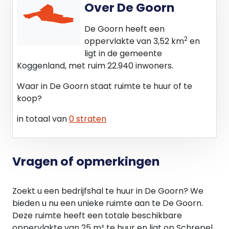
Over De Goorn
informatie. Geïnteresseerde huurder, dient in het
huurproces duidelijk zijn uitgangspunten, eisen en
De Goorn heeft een
overige relevante zaken aan verhuurder kenbaar
2
oppervlakte van 3,52 km
en
te maken, welke als basis kan dienen voor de
ligt in de gemeente
huurovereenkomst.
Koggenland, met ruim 22.940 inwoners.
Op al onze werkzaamheden zijn de Algemene
Voorwaarden NVM voor professionele
Waar in De Goorn staat ruimte te huur of te
opdrachtgevers van toepassing, welke via onze
koop?
site ( / download) te downloaden is.
in totaal van
0 straten
Vragen of opmerkingen
Zoekt u een bedrijfshal te huur in De Goorn? We
bieden u nu een unieke ruimte aan te De Goorn.
Deze ruimte heeft een totale beschikbare
oppervlakte van 25 m² te huur en ligt op Schrepel