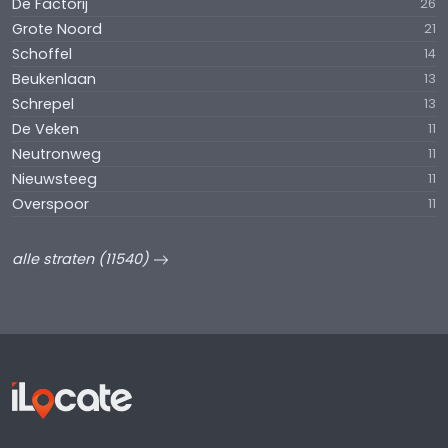
De Factorij
26
Grote Noord
21
Schoffel
14
Beukenlaan
13
Schrepel
13
De Veken
11
Neutronweg
11
Nieuwsteeg
11
Overspoor
11
alle straten (11540)